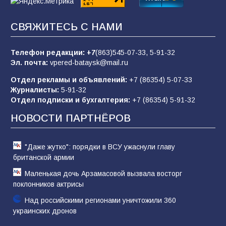
83
02.08.2026
СВЯЖИТЕСЬ С НАМИ
Батайчане вышли в финал Всероссийского
конкурса «Большая перемена»
Телефон редакции:
+7
(863)545-07-33,
5-91-32
Эл. почта:
vpered-bataysk@mail.ru
62
04.08.2026
Отдел рекламы и объявлений:
+7 (86354) 5-07-33
Журналисты:
5-91-32
Отдел подписки и бухгалтерия:
+7 (86354) 5-91-32
Командовал боем до последнего: герой
Евгений Остапенко
НОВОСТИ ПАРТНЁРОВ
61
05.08.2026
"Даже жутко": порядки в ВСУ ужаснули главу
британской армии
Маленькая дочь Арзамасовой вызвала восторг
поклонников актрисы
Над российскими регионами уничтожили 360
украинских дронов