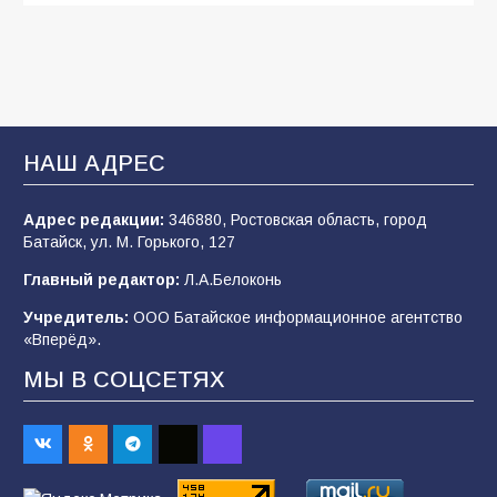
Будет ли мобилизация в России в 2026 году
после выборов: в Госдуме дали ответ
108
06.08.2026
В Батайске продолжаются дорожные работы
НАШ АДРЕС
107
04.08.2026
Адрес редакции:
346880, Ростовская область, город
Батайск, ул. М. Горького, 127
В детском саду № 35 дети освоили
Главный редактор:
Л.А.Белоконь
строительные профессии в ходе
спортивного праздника
Учредитель:
ООО Батайское информационное агентство
«Вперёд».
90
07.08.2026
МЫ В СОЦСЕТЯХ
«Слухами Москву не возьмёшь»: почему
заявления Киева о мобилизации — это
отчаяние, а не разведка