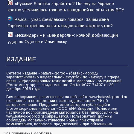
«Русский Starlink» заработал? Почему на Украине
кратно увеличилась точность попаданий по объектам ВСУ
Раиса – ужас кремлевских поваров. Зачем жена
Горбачева требовала пять видов каши каждое утро?
«Искандеры» и «Бандероли»: ночной добивающий
удар по Одессе и Ильичевску
ИЗДАНИЕ
Сетевое издание «bataysk-gorod» (батайск-город)
зарегистрировано Федеральной службой по надзору в сфере
связи, информационных технологий и массовых коммуникаций
(Роскомнадзор) — свидетельство Эл № ФС77-74707 от 29
декабря 2018 года.
Вся информация, размещенная на веб-сайте www.bataysk-gorod.ru
охраняется в соответствии с законодательством РФ об
авторском праве. Представителем авторов публикаций и
фотоматериалов является «ООО БИА Вперёд». Полное или
частичное воспроизведение материалов без гиперссылки на
www.bataysk-gorod.ru запрещается. Пользователи должны
соблюдать морально-этические нормы при отправке
комментариев, вопросов, предложений и при общении на
форуме.
Для повышения удобства