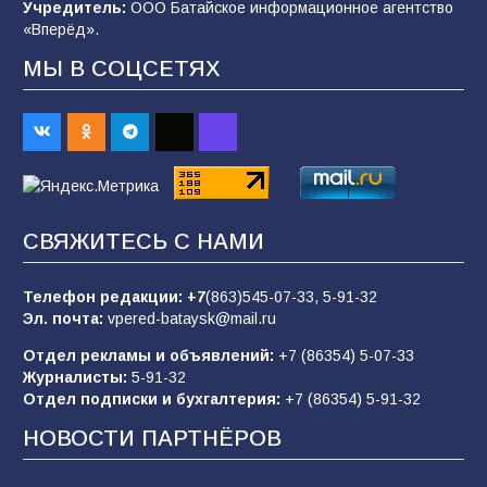
спортивного праздника
Учредитель:
ООО Батайское информационное агентство
«Вперёд».
91
07.08.2026
МЫ В СОЦСЕТЯХ
Батайским спортсменам вручили награды
67
08.08.2026
Батайчане вышли в финал Всероссийского
СВЯЖИТЕСЬ С НАМИ
конкурса «Большая перемена»
62
04.08.2026
Телефон редакции:
+7
(863)545-07-33,
5-91-32
Эл. почта:
vpered-bataysk@mail.ru
Отдел рекламы и объявлений:
+7 (86354) 5-07-33
Командовал боем до последнего: герой
Журналисты:
5-91-32
Евгений Остапенко
Отдел подписки и бухгалтерия:
+7 (86354) 5-91-32
62
05.08.2026
НОВОСТИ ПАРТНЁРОВ