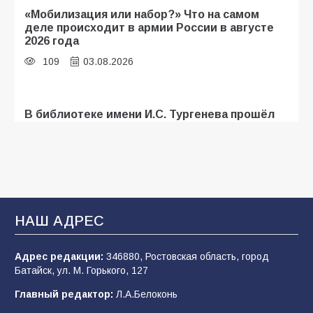
«Мобилизация или набор?» Что на самом
деле происходит в армии России в августе
2026 года
109
03.08.2026
В библиотеке имени И.С. Тургенева прошёл
мастер-класс «Бумажный парашют» ко Дню
ВДВ
109
03.08.2026
В Батайске продолжаются дорожные работы
НАШ АДРЕС
108
04.08.2026
Адрес редакции:
346880, Ростовская область, город
Батайск, ул. М. Горького, 127
В детском саду № 35 дети освоили
Главный редактор:
Л.А.Белоконь
строительные профессии в ходе