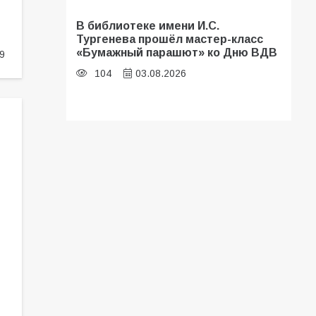
В библиотеке имени И.С.
Тургенева прошёл мастер-класс
«Бумажный парашют» ко Дню ВДВ
9
104
03.08.2026
В Батайске оценили готовность
школ к сентябрю
96
31.07.2026
В Батайске продолжаются
дорожные работы
93
04.08.2026
«Мобилизация или набор?» Что на
самом деле происходит в армии