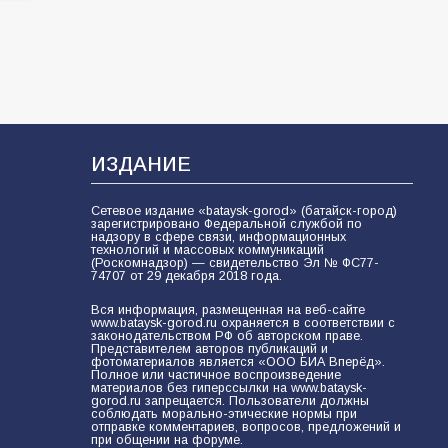
разведка
79
02.08.2026
ИЗДАНИЕ
Сетевое издание «bataysk-gorod» (батайск-город)
зарегистрировано Федеральной службой по
надзору в сфере связи, информационных
технологий и массовых коммуникаций
(Роскомнадзор) — свидетельство Эл № ФС77-
74707 от 29 декабря 2018 года.
Вся информация, размещенная на веб-сайте
www.bataysk-gorod.ru охраняется в соответствии с
законодательством РФ об авторском праве.
Представителем авторов публикаций и
фотоматериалов является «ООО БИА Вперёд».
Полное или частичное воспроизведение
материалов без гиперссылки на www.bataysk-
gorod.ru запрещается. Пользователи должны
соблюдать морально-этические нормы при
отправке комментариев, вопросов, предложений и
при общении на форуме.