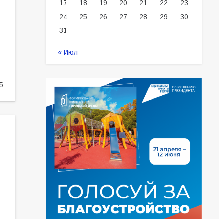
17
18
19
20
21
22
23
24
25
26
27
28
29
30
31
« Июл
5