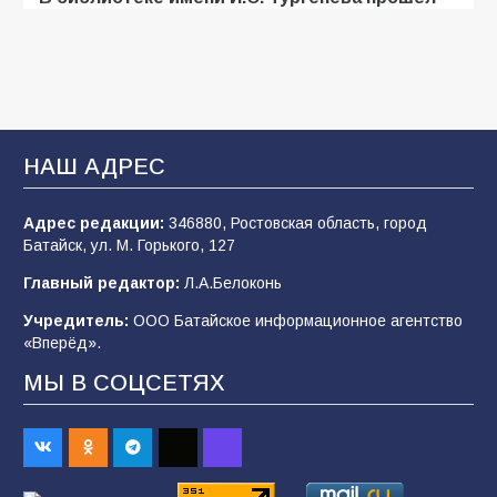
мастер-класс «Бумажный парашют» ко Дню
ВДВ
109
03.08.2026
В Батайске продолжаются дорожные работы
НАШ АДРЕС
108
04.08.2026
Адрес редакции:
346880, Ростовская область, город
Батайск, ул. М. Горького, 127
В детском саду № 35 дети освоили
Главный редактор:
Л.А.Белоконь
строительные профессии в ходе
спортивного праздника
Учредитель:
ООО Батайское информационное агентство
«Вперёд».
91
07.08.2026
МЫ В СОЦСЕТЯХ
Батайским спортсменам вручили награды
68
08.08.2026