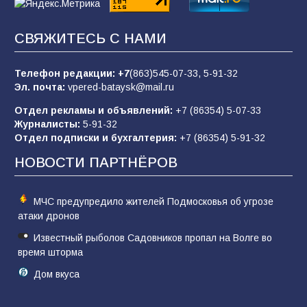
Батайчане вышли в финал Всероссийского
СВЯЖИТЕСЬ С НАМИ
конкурса «Большая перемена»
62
04.08.2026
Телефон редакции:
+7
(863)545-07-33,
5-91-32
Эл. почта:
vpered-bataysk@mail.ru
Отдел рекламы и объявлений:
+7 (86354) 5-07-33
Командовал боем до последнего: герой
Журналисты:
5-91-32
Евгений Остапенко
Отдел подписки и бухгалтерия:
+7 (86354) 5-91-32
62
05.08.2026
НОВОСТИ ПАРТНЁРОВ
МЧС предупредило жителей Подмосковья об угрозе
атаки дронов
Известный рыболов Садовников пропал на Волге во
время шторма
Дом вкуса