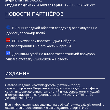
Журналисты:
5-91-32
конкурса «Большая перемена»
Отдел подписки и бухгалтерия:
+7 (86354) 5-91-32
62
04.08.2026
НОВОСТИ ПАРТНЁРОВ
В Ленинградской области вездеход опрокинулся на
дороге, пассажир погиб
BBC News: рак простаты Джо Байдена
распространился на его кости и органы
Давивший гусей на видео татарстанский прокурор
ушел в отставку 09/08/2026 – Новости
ИЗДАНИЕ
Сетевое издание «bataysk-gorod» (батайск-город)
зарегистрировано Федеральной службой по надзору в сфере
связи, информационных технологий и массовых коммуникаций
(Роскомнадзор) — свидетельство Эл № ФС77-74707 от 29
декабря 2018 года.
Вся информация, размещенная на веб-сайте www.bataysk-gorod.ru
охраняется в соответствии с законодательством РФ об