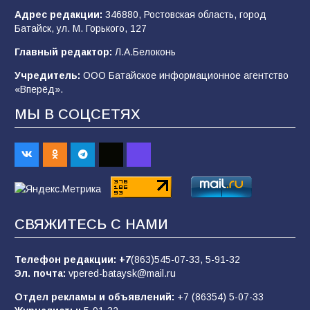
Адрес редакции:
346880, Ростовская область, город
Батайск, ул. М. Горького, 127
В детском саду № 35 дети освоили
Главный редактор:
Л.А.Белоконь
строительные профессии в ходе
спортивного праздника
Учредитель:
ООО Батайское информационное агентство
«Вперёд».
90
07.08.2026
МЫ В СОЦСЕТЯХ
Батайским спортсменам вручили награды
65
08.08.2026
Командовал боем до последнего: герой
СВЯЖИТЕСЬ С НАМИ
Евгений Остапенко
62
05.08.2026
Телефон редакции:
+7
(863)545-07-33,
5-91-32
Эл. почта:
vpered-bataysk@mail.ru
Отдел рекламы и объявлений:
+7 (86354) 5-07-33
Батайчане вышли в финал Всероссийского