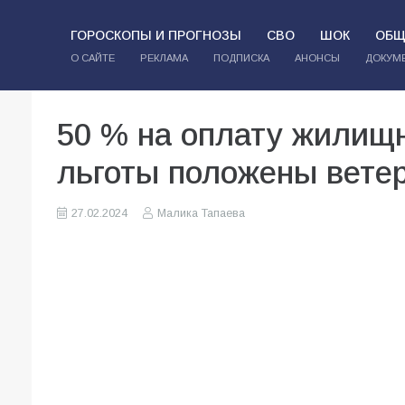
ГОРОСКОПЫ И ПРОГНОЗЫ
СВО
ШОК
ОБЩ
О САЙТЕ
РЕКЛАМА
ПОДПИСКА
АНОНСЫ
ДОКУМ
50 % на оплату жилищн
льготы положены вете
27.02.2024
Малика Тапаева