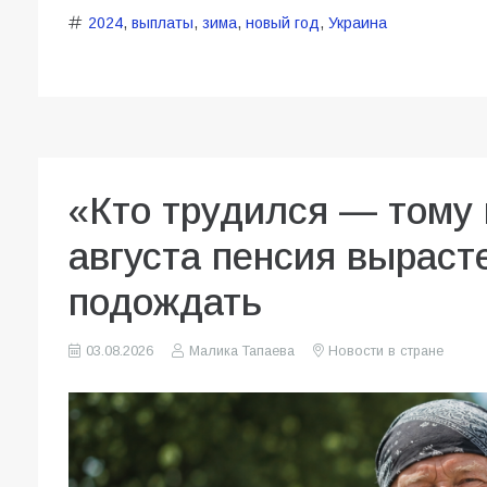
2024
,
выплаты
,
зима
,
новый год
,
Украина
«Кто трудился — тому 
августа пенсия вырасте
подождать
03.08.2026
Малика Тапаева
Новости в стране