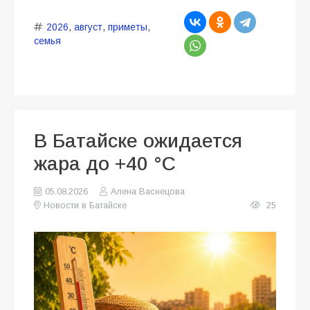
2026
,
август
,
приметы
,
семья
В Батайске ожидается
жара до +40 °C
05.08.2026
Алена Васнецова
Новости в Батайске
25