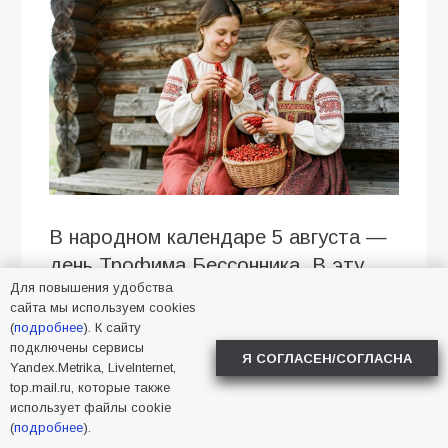
В народном календаре 5 августа —
день Трофима Бессонника. В эту
Для повышения удобства
дату люди верили, что высшие
сайта мы используем cookies
силы посылают им вещие сны,
(
подробнее
). К сайту
которые нужно уметь толковать.
подключены сервисы
Я СОГЛАСЕН/СОГЛАСНА
Yandex.Metrika, LiveInternet,
Верующие люди сегодня чтят
top.mail.ru, которые также
память святого мученика Трофима.
использует файлы cookie
(
подробнее
).
На Руси праздник был связан с