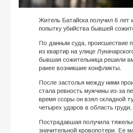
Житель Батайска получил 6 лет 
попытку убийства бывшей сожит
По данным суда, происшествие 
из квартир на улице Луначарског
бывшая сожительница решили вме
ранее возникшие конфликты.
После застолья между ними про
стала ревность мужчины из-за п
время ссоры он взял складной ту
четырех ударов в область груди,
Пострадавшая получила тяжелые
значительной кровопотери. Ее м