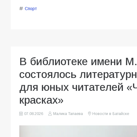
Спорт
В библиотеке имени М
состоялось литературн
для юных читателей «Ч
красках»
07.08.2026
Малика Тапаева
Новости в Батайске