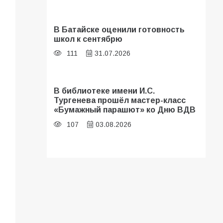
В Батайске оценили готовность
школ к сентябрю
111
31.07.2026
В библиотеке имени И.С.
Тургенева прошёл мастер-класс
«Бумажный парашют» ко Дню ВДВ
107
03.08.2026
Батайские школьники стали
частью образовательного
кластера
106
05.08.2026