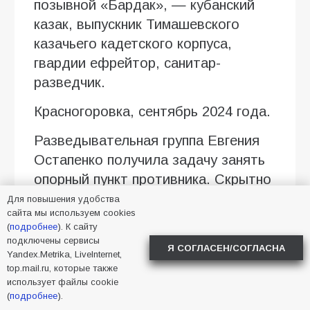
позывной «Бардак», — кубанский
казак, выпускник Тимашевского
казачьего кадетского корпуса,
гвардии ефрейтор, санитар-
разведчик.
Красногоровка, сентябрь 2024 года.
Разведывательная группа Евгения
Остапенко получила задачу занять
опорный пункт противника. Скрытно
приблизившись к позициям врага,
Для повышения удобства
сайта мы используем cookies
казак открыл огонь из АК-12,
(
подробнее
). К сайту
уничтожил шестерых боевиков,
подключены сервисы
Я СОГЛАСЕН/СОГЛАСНА
после чего сопротивление
Yandex.Metrika, LiveInternet,
top.mail.ru, которые также
противника было подавлено.
использует файлы cookie
(
подробнее
).
На следующий день противник