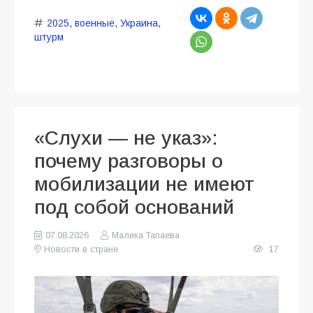
2025
,
военные
,
Украина
,
штурм
«Слухи — не указ»:
почему разговоры о
мобилизации не имеют
под собой оснований
07.08.2026
Малика Тапаева
Новости в стране
17