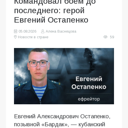
Командовал боем до
последнего: герой
Евгений Остапенко
05.08.2026
Алена Васнецова
Новости в стране
59
Евгений Александрович Остапенко,
позывной «Бардак», — кубанский