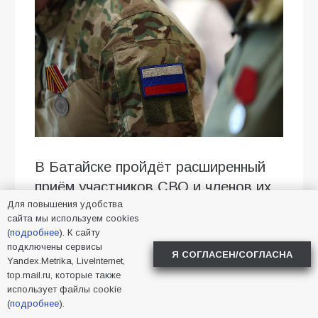
В Батайске пройдёт расширенный
приём участников СВО и членов их
Для повышения удобства
семей
сайта мы используем cookies
(
подробнее
). К сайту
21 августа в 14:00 в Городском
подключены сервисы
культурно-досуговом центре (пл.
Я СОГЛАСЕН/СОГЛАСНА
Yandex.Metrika, LiveInternet,
Ленина, 5) состоится расширенный
top.mail.ru, которые также
использует файлы cookie
приём участников специальной
(
подробнее
).
военной операции и членов их