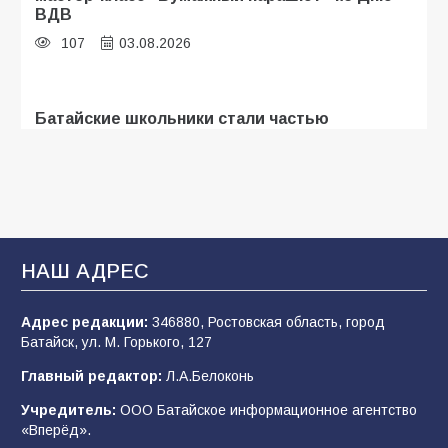
ВДВ
107
03.08.2026
Батайские школьники стали частью
образовательного кластера
107
05.08.2026
«Мобилизация или набор?» Что на самом
деле происходит в армии России в августе
НАШ АДРЕС
2026 года
102
03.08.2026
Адрес редакции:
346880, Ростовская область, город
Батайск, ул. М. Горького, 127
Главный редактор:
Л.А.Белоконь
В Батайске продолжаются дорожные работы
Учредитель:
ООО Батайское информационное агентство
98
04.08.2026
«Вперёд».