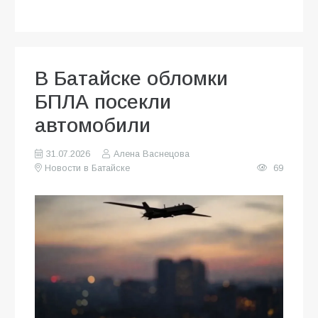
В Батайске обломки
БПЛА посекли
автомобили
31.07.2026
Алена Васнецова
Новости в Батайске
69