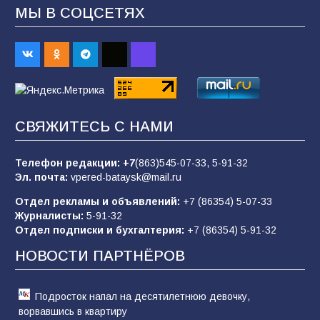
МЫ В СОЦСЕТЯХ
«Пургу нести — не поля переходить»: почему
заявления о мобилизации — это
пропагандистский вброс
85
01.08.2026
СВЯЖИТЕСЬ С НАМИ
Будет ли мобилизация в России в 2026 году
после выборов: в Госдуме дали ответ
Телефон редакции:
+7
(863)545-07-33,
5-91-32
84
06.08.2026
Эл. почта:
vpered-bataysk@mail.ru
Отдел рекламы и объявлений:
+7 (86354) 5-07-33
Журналисты:
5-91-32
«Слухами Москву не возьмёшь»: почему
Отдел подписки и бухгалтерия:
+7 (86354) 5-91-32
заявления Киева о мобилизации — это
отчаяние, а не разведка
НОВОСТИ ПАРТНЁРОВ
81
02.08.2026
Подросток напал на десятилетнюю девочку,
ворвавшись в квартиру