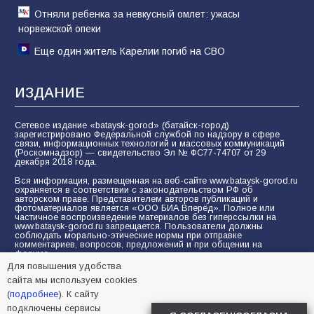
Отняли ребенка за невкусный омлет: ужасы
норвежской опеки
Еще один житель Карелии погиб на СВО
ИЗДАНИЕ
Сетевое издание «bataysk-gorod» (батайск-город)
зарегистрировано Федеральной службой по надзору в сфере
связи, информационных технологий и массовых коммуникаций
(Роскомнадзор) — свидетельство Эл № ФС77-74707 от 29
декабря 2018 года.
Вся информация, размещенная на веб-сайте www.bataysk-gorod.ru
охраняется в соответствии с законодательством РФ об
авторском праве. Представителем авторов публикаций и
фотоматериалов является «ООО БИА Вперёд». Полное или
частичное воспроизведение материалов без гиперссылки на
www.bataysk-gorod.ru запрещается. Пользователи должны
соблюдать морально-этические нормы при отправке
комментариев, вопросов, предложений и при общении на
форуме.
Для повышения удобства
Политика конфиденциальности и защиты информации
сайта мы используем cookies
Согласие на обработку персональных данных с помощью
(
подробнее
). К сайту
сервисов Yandex.Metrika, LiveInternet, top.mail.ru
подключены сервисы