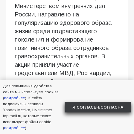
Министерством внутренних дел
России, направлено на
популяризацию здорового образа
жизни среди подрастающего
поколения и формирование
позитивного образа сотрудников
правоохранительных органов. В
акции приняли участие
представители МВД, Росгвардии,
активисты «Движения первых»,
Для повышения удобства
члены родительского сообщества
сайта мы используем cookies
«Родные – любимые», а также
(
подробнее
). К сайту
подключены сервисы
команда юных инспекторов
Я СОГЛАСЕН/СОГЛАСНА
Yandex.Metrika, LiveInternet,
дорожного движения «Патруль
top.mail.ru, которые также
использует файлы cookie
Безопасности».
(
подробнее
).