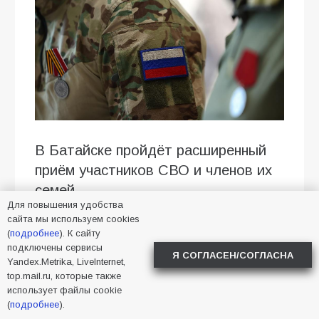
В Батайске пройдёт расширенный
приём участников СВО и членов их
семей
Для повышения удобства
21 августа в 14:00 в Городском
сайта мы используем cookies
(
подробнее
). К сайту
культурно-досуговом центре (пл.
подключены сервисы
Я СОГЛАСЕН/СОГЛАСНА
Ленина, 5) состоится расширенный
Yandex.Metrika, LiveInternet,
top.mail.ru, которые также
приём участников специальной
использует файлы cookie
военной операции и членов их
(
подробнее
).