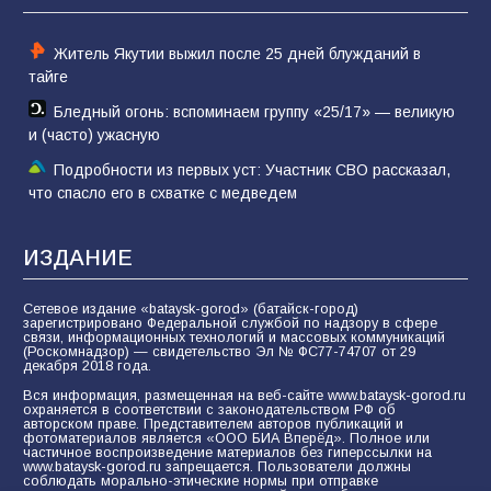
60
05.08.2026
Житель Якутии выжил после 25 дней блужданий в
тайге
Бледный огонь: вспоминаем группу «25/17» — великую
и (часто) ужасную
Подробности из первых уст: Участник СВО рассказал,
что спасло его в схватке с медведем
ИЗДАНИЕ
Сетевое издание «bataysk-gorod» (батайск-город)
зарегистрировано Федеральной службой по надзору в сфере
связи, информационных технологий и массовых коммуникаций
(Роскомнадзор) — свидетельство Эл № ФС77-74707 от 29
декабря 2018 года.
Вся информация, размещенная на веб-сайте www.bataysk-gorod.ru
охраняется в соответствии с законодательством РФ об
авторском праве. Представителем авторов публикаций и
фотоматериалов является «ООО БИА Вперёд». Полное или
частичное воспроизведение материалов без гиперссылки на
www.bataysk-gorod.ru запрещается. Пользователи должны
соблюдать морально-этические нормы при отправке