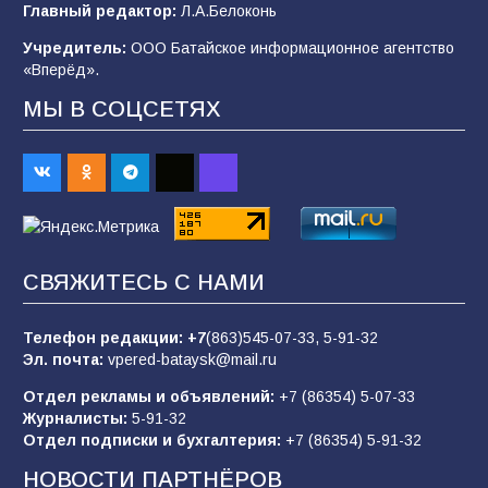
Главный редактор:
Л.А.Белоконь
после выборов: в Госдуме дали ответ
Учредитель:
ООО Батайское информационное агентство
103
06.08.2026
«Вперёд».
МЫ В СОЦСЕТЯХ
В детском саду № 35 дети освоили
строительные профессии в ходе
спортивного праздника
88
07.08.2026
СВЯЖИТЕСЬ С НАМИ
«Слухами Москву не возьмёшь»: почему
заявления Киева о мобилизации — это
отчаяние, а не разведка
Телефон редакции:
+7
(863)545-07-33,
5-91-32
Эл. почта:
vpered-bataysk@mail.ru
83
02.08.2026
Отдел рекламы и объявлений:
+7 (86354) 5-07-33
Журналисты:
5-91-32
Отдел подписки и бухгалтерия:
+7 (86354) 5-91-32
Командовал боем до последнего: герой
Евгений Остапенко
НОВОСТИ ПАРТНЁРОВ