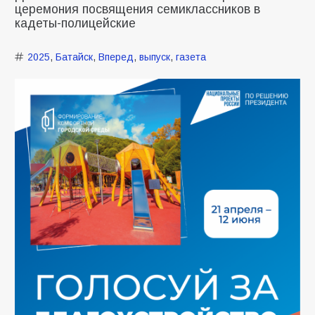
церемония посвящения семиклассников в
кадеты-полицейские
2025
,
Батайск
,
Вперед
,
выпуск
,
газета