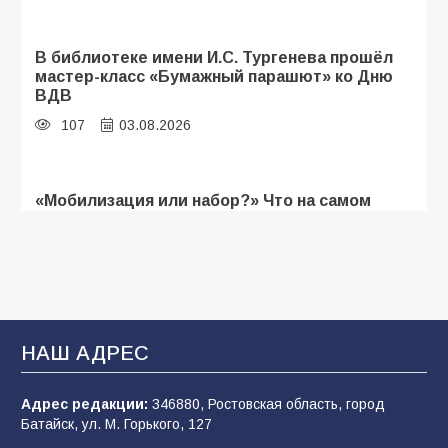
В библиотеке имени И.С. Тургенева прошёл
мастер-класс «Бумажный парашют» ко Дню
ВДВ
107
03.08.2026
«Мобилизация или набор?» Что на самом
деле происходит в армии России в августе
2026 года
106
03.08.2026
В Батайске продолжаются дорожные работы
НАШ АДРЕС
103
04.08.2026
Адрес редакции:
346880, Ростовская область, город
Батайск, ул. М. Горького, 127
Будет ли мобилизация в России в 2026 году