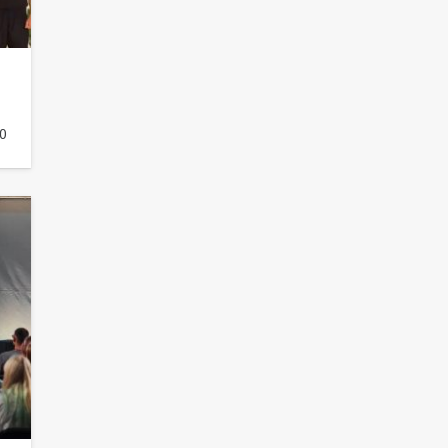
частью образовательного
кластера
106
05.08.2026
0
«Мобилизация или набор?» Что на
самом деле происходит в армии
России в августе 2026 года
102
03.08.2026
В Батайске продолжаются
дорожные работы
98
04.08.2026
«Пургу нести — не поля
переходить»: почему заявления о
мобилизации — это