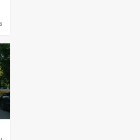
пропагандистский вброс
85
01.08.2026
6
Будет ли мобилизация в России в
2026 году после выборов: в
Госдуме дали ответ
84
06.08.2026
«Слухами Москву не возьмёшь»:
почему заявления Киева о
мобилизации — это отчаяние, а не
разведка
81
02.08.2026