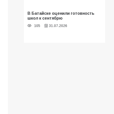
В Батайске оценили готовность
школ к сентябрю
105
31.07.2026
Батайские школьники стали
частью образовательного
кластера
103
05.08.2026
«Мобилизация или набор?» Что на
самом деле происходит в армии
России в августе 2026 года
98
03.08.2026