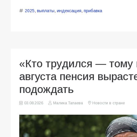
2025
,
выплаты
,
индексация
,
прибавка
«Кто трудился — тому 
августа пенсия вырасте
подождать
03.08.2026
Малика Тапаева
Новости в стране