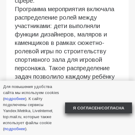
сфере.
Программа мероприятия включала
распределение ролей между
участниками: дети выполняли
функции дизайнеров, маляров и
каменщиков в рамках сюжетно-
ролевой игры по строительству
спортивного зала для игровой
персонажа. Такое распределение
задач позволило каждому ребёнку
проявить себя в командной
Для повышения удобства
деятельности.
сайта мы используем cookies
(
подробнее
). К сайту
подключены сервисы
Основную часть праздника
Я СОГЛАСЕН/СОГЛАСНА
Yandex.Metrika, LiveInternet,
составили спортивные эстафеты с
top.mail.ru, которые также
элементами имитации строительных
использует файлы cookie
(
подробнее
).
работ: перенос условных