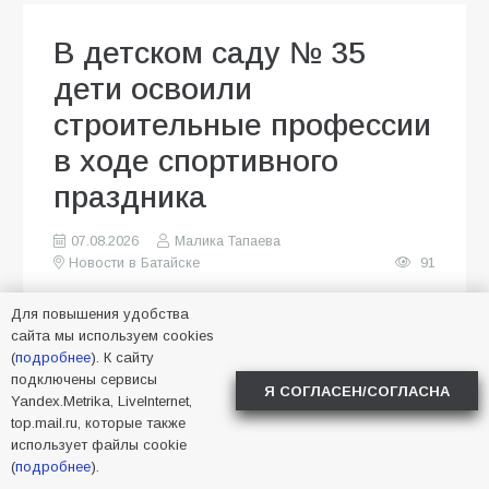
В детском саду № 35
дети освоили
строительные профессии
в ходе спортивного
праздника
07.08.2026
Малика Тапаева
Новости в Батайске
91
Для повышения удобства
сайта мы используем cookies
(
подробнее
). К сайту
подключены сервисы
Я СОГЛАСЕН/СОГЛАСНА
Yandex.Metrika, LiveInternet,
top.mail.ru, которые также
использует файлы cookie
(
подробнее
).