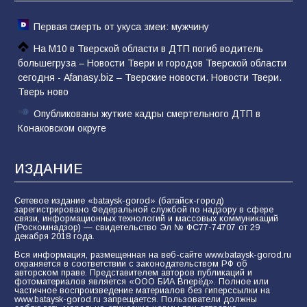
Первая смерть от укуса змеи: мужчину
На М10 в Тверской области в ДТП погиб водитель
большегруза – Новости Твери и городов Тверской области
сегодня - Afanasy.biz – Тверские новости. Новости Твери.
Тверь ново
Опубликованы жуткие кадры смертельного ДТП в
Конаковском округе
ИЗДАНИЕ
Сетевое издание «bataysk-gorod» (батайск-город)
зарегистрировано Федеральной службой по надзору в сфере
связи, информационных технологий и массовых коммуникаций
(Роскомнадзор) — свидетельство Эл № ФС77-74707 от 29
декабря 2018 года.
Вся информация, размещенная на веб-сайте www.bataysk-gorod.ru
охраняется в соответствии с законодательством РФ об
авторском праве. Представителем авторов публикаций и
фотоматериалов является «ООО БИА Вперёд». Полное или
частичное воспроизведение материалов без гиперссылки на
www.bataysk-gorod.ru запрещается. Пользователи должны