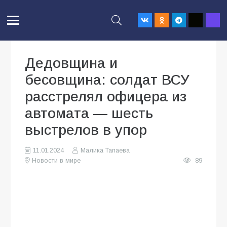
Дедовщина и
бесовщина: солдат ВСУ
расстрелял офицера из
автомата — шесть
выстрелов в упор
11.01.2024
Малика Тапаева
Новости в мире
89