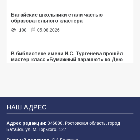
Батайские школьники стали частью
образовательного кластера
108
05.08.2026
В библиотеке имени И.С. Тургенева прошёл
мастер-класс «Бумажный парашют» ко Дню
ВДВ
107
03.08.2026
«Мобилизация или набор?» Что на самом
деле происходит в армии России в августе
НАШ АДРЕС
2026 года
102
03.08.2026
Адрес редакции:
346880, Ростовская область, город
Батайск, ул. М. Горького, 127
Главный редактор:
Л.А.Белоконь