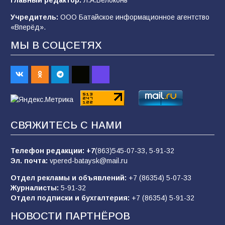
В Батайске продолжаются дорожные работы
Учредитель:
ООО Батайское информационное агентство
98
04.08.2026
«Вперёд».
МЫ В СОЦСЕТЯХ
Будет ли мобилизация в России в 2026 году
после выборов: в Госдуме дали ответ
91
06.08.2026
«Пургу нести — не поля переходить»: почему
СВЯЖИТЕСЬ С НАМИ
заявления о мобилизации — это
пропагандистский вброс
Телефон редакции:
+7
(863)545-07-33,
5-91-32
85
01.08.2026
Эл. почта:
vpered-bataysk@mail.ru
Отдел рекламы и объявлений:
+7 (86354) 5-07-33
Журналисты:
5-91-32
«Слухами Москву не возьмёшь»: почему
Отдел подписки и бухгалтерия:
+7 (86354) 5-91-32
заявления Киева о мобилизации — это
отчаяние, а не разведка
НОВОСТИ ПАРТНЁРОВ
81
02.08.2026