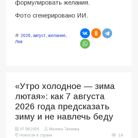
формулировать желания.
Фото сгенерировано ИИ.
2026
,
август
,
желание
,
Лев
«Утро холодное — зима
лютая»: как 7 августа
2026 года предсказать
зиму и не навлечь беду
07.08.2026
Малика Тапаева
Новости в стране
18