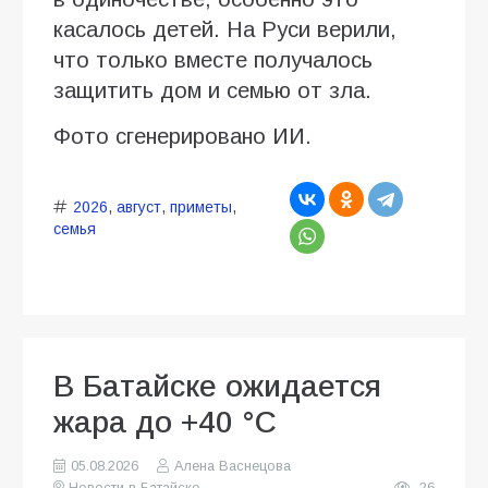
касалось детей. На Руси верили,
что только вместе получалось
защитить дом и семью от зла.
Фото сгенерировано ИИ.
2026
,
август
,
приметы
,
семья
В Батайске ожидается
жара до +40 °C
05.08.2026
Алена Васнецова
Новости в Батайске
26