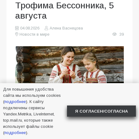
Трофима Бессонника, 5
августа
04.08.2026
Алена Васнецова
Новости в мире
39
Для повышения удобства
сайта мы используем cookies
(
подробнее
). К сайту
подключены сервисы
Я СОГЛАСЕН/СОГЛАСНА
Yandex.Metrika, LiveInternet,
В народном календаре 5 августа —
top.mail.ru, которые также
использует файлы cookie
день Трофима Бессонника. В эту
(
подробнее
).
дату люди верили, что высшие