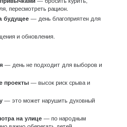
 привычками
— бросить курить,
ля, пересмотреть рацион.
а будущее
— день благоприятен для
ения и обновления.
я
— день не подходит для выборов и
е проекты
— высок риск срыва и
у
— это может нарушить духовный
мотра на улице
— по народным
нно важно оберегать детей.