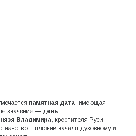
тмечается
памятная дата
, имеющая
ное значение —
день
князя Владимира
, крестителя Руси.
истианство, положив начало духовному и