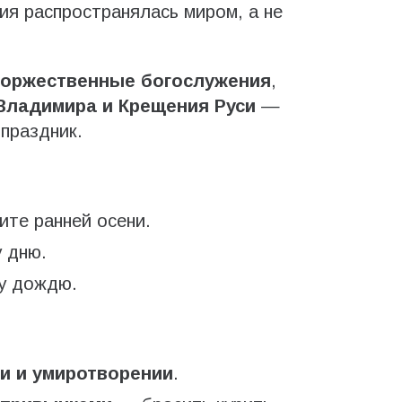
ия распространялась миром, а не
торжественные богослужения
,
 Владимира и Крещения Руси
—
праздник.
те ранней осени.
 дню.
у дождю.
и и умиротворении
.