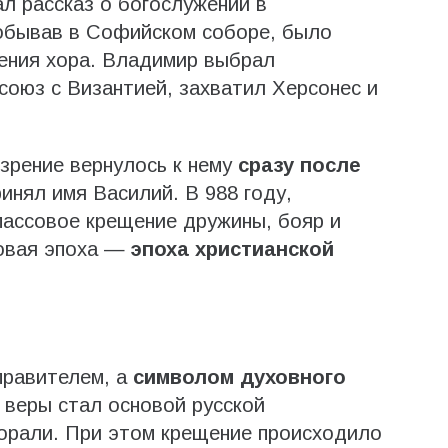
л рассказ о богослужении в
побывав в Софийском соборе, было
пения хора. Владимир выбрал
союз с Византией, захватил Херсонес и
 зрение вернулось к нему
сразу после
ринял имя Василий. В 988 году,
 массовое крещение дружины, бояр и
новая эпоха —
эпоха христианской
правителем, а
символом духовного
 веры стал основой русской
морали. При этом крещение происходило