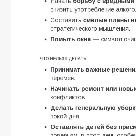
Начать
борьбу с вредными
снизить употребление алкого
Составить
смелые планы н
стратегического мышления.
Помыть окна
— символ очищ
ЧТО НЕЛЬЗЯ ДЕЛАТЬ:
Принимать важные решени
перемен.
Начинать ремонт или новы
конфликтов.
Делать генеральную уборк
покой дня.
Оставлять детей без прис
поверьям, в этот день особе