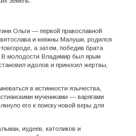
их земель.
гини Ольги — первой православной
Святослава и княжны Малуши, родился
 Новгороде, а затем, победив брата
м. В молодости Владимир был ярым
установил идолов и приносил жертвы,
мневаться в истинности язычества,
истианскими мучениками — варягами
кнуло его к поиску новой веры для
льман, иудеев, католиков и