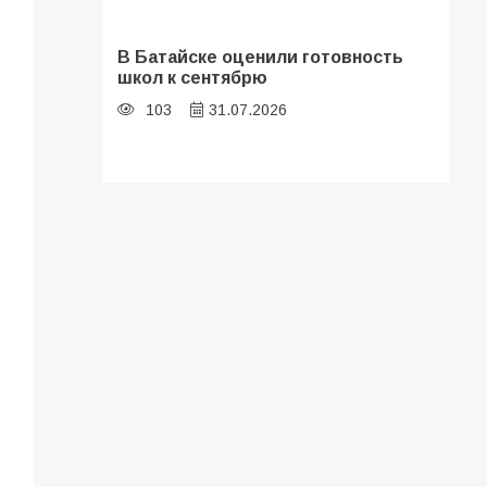
В Батайске оценили готовность
школ к сентябрю
103
31.07.2026
Батайские школьники стали
частью образовательного
кластера
101
05.08.2026
«Мобилизация или набор?» Что на
самом деле происходит в армии
России в августе 2026 года
96
03.08.2026