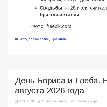
Свадьбы
— 28 июля считае
бракосочетания
.
Фото: freepik.com
2025
,
православие
,
Праздник
День Бориса и Глеба. 
августа 2026 года
06.08.2026
Алена Васнецова
Новости в мире