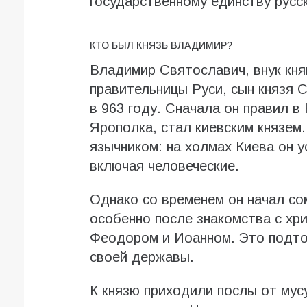
государственному единству русск
КТО БЫЛ КНЯЗЬ ВЛАДИМИР?
Владимир Святославич, внук кня
правительницы Руси, сын князя 
в 963 году. Сначала он правил в
Ярополка, стал киевским князе
язычником: на холмах Киева он 
включая человеческие.
Однако со временем он начал со
особенно после знакомства с хр
Феодором и Иоанном. Это подтол
своей державы.
К князю приходили послы от мусу