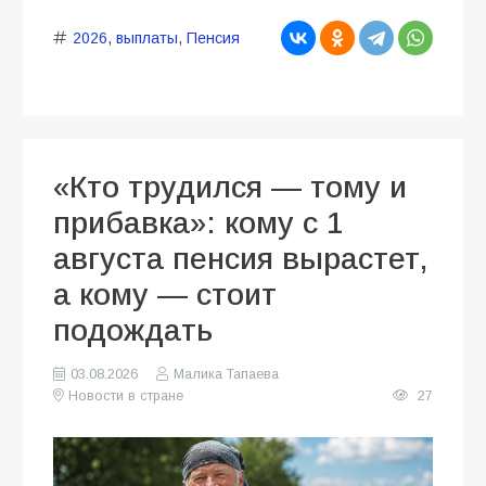
2026
,
выплаты
,
Пенсия
«Кто трудился — тому и
прибавка»: кому с 1
августа пенсия вырастет,
а кому — стоит
подождать
03.08.2026
Малика Тапаева
Новости в стране
27