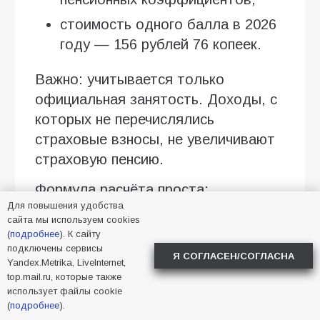
стоимость одного балла в 2026
году — 156 рублей 76 копеек.
Важно: учитывается только
официальная занятость. Доходы, с
которых не перечислялись
страховые взносы, не увеличивают
страховую пенсию.
Формула расчёта проста:
Для повышения удобства
количество пенсионных баллов ×
сайта мы используем cookies
156,76 рубля = размер увеличения.
(
подробнее
). К сайту
подключены сервисы
Я СОГЛАСЕН/СОГЛАСНА
При ежегодном перерасчёте
Yandex.Metrika, LiveInternet,
top.mail.ru, которые также
учитывается не более трёх
использует файлы cookie
пенсионных коэффициентов.
(
подробнее
).
Поэтому максимальная прибавка