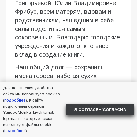
Григорьевой, Юлии Владимировне
Фрибус, всем матерям, вдовам и
родственникам, нашедшим в себе
силы поделиться самым
сокровенным. Благодарю городские
учреждения и каждого, кто внёс
вклад в создание книги.
Наш общий долг — сохранить
имена героев, избегая сухих
формулировок и обезличенных
Для повышения удобства
строк. Рассказать о них так, как
сайта мы используем cookies
(
подробнее
). К сайту
помнят их близкие. Пока эта память
подключены сервисы
передаётся от поколения к
Я СОГЛАСЕН/СОГЛАСНА
Yandex.Metrika, LiveInternet,
поколению, герои были, есть и
top.mail.ru, которые также
использует файлы cookie
будут»,-написал глава города
(
подробнее
).
Батайска Валентин Кукин.