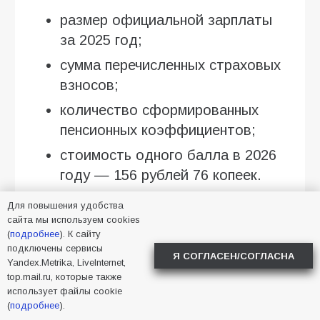
размер официальной зарплаты
за 2025 год;
сумма перечисленных страховых
взносов;
количество сформированных
пенсионных коэффициентов;
стоимость одного балла в 2026
году — 156 рублей 76 копеек.
Для повышения удобства
Важно: учитывается только
сайта мы используем cookies
официальная занятость. Доходы, с
(
подробнее
). К сайту
которых не перечислялись
подключены сервисы
Я СОГЛАСЕН/СОГЛАСНА
Yandex.Metrika, LiveInternet,
страховые взносы, не увеличивают
top.mail.ru, которые также
страховую пенсию.
использует файлы cookie
(
подробнее
).
Формула расчёта проста: