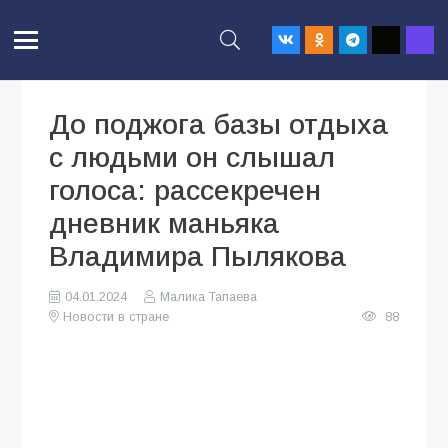
До поджога базы отдыха
с людьми он слышал
голоса: рассекречен
дневник маньяка
Владимира Пылякова
04.01.2024
Малика Тапаева
Новости в стране
88