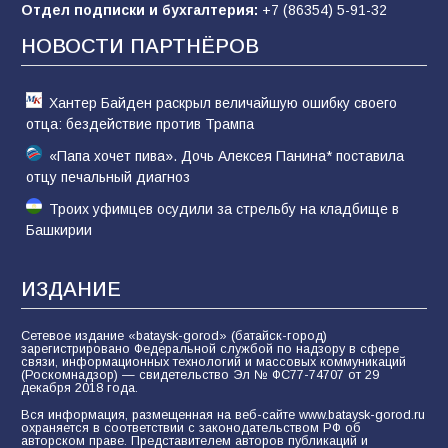
Отдел подписки и бухгалтерия:
+7 (86354) 5-91-32
Командовал боем до последнего: герой
Евгений Остапенко
НОВОСТИ ПАРТНЁРОВ
61
05.08.2026
Хантер Байден раскрыл величайшую ошибку своего
отца: бездействие против Трампа
«Папа хочет пива». Дочь Алексея Панина* поставила
отцу печальный диагноз
Троих уфимцев осудили за стрельбу на кладбище в
Башкирии
ИЗДАНИЕ
Сетевое издание «bataysk-gorod» (батайск-город)
зарегистрировано Федеральной службой по надзору в сфере
связи, информационных технологий и массовых коммуникаций
(Роскомнадзор) — свидетельство Эл № ФС77-74707 от 29
декабря 2018 года.
Вся информация, размещенная на веб-сайте www.bataysk-gorod.ru
охраняется в соответствии с законодательством РФ об
авторском праве. Представителем авторов публикаций и