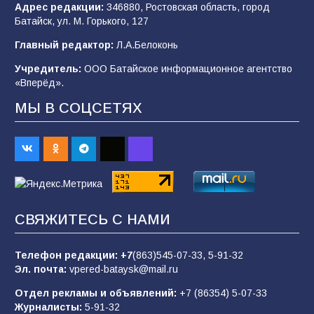
Адрес редакции:
346880, Ростовская область, город
Батайск, ул. М. Горького, 127
В детском саду № 35 дети освоили
Главный редактор:
Л.А.Белоконь
строительные профессии в ходе
спортивного праздника
Учредитель:
ООО Батайское информационное агентство
«Вперёд».
89
07.08.2026
МЫ В СОЦСЕТЯХ
«Слухами Москву не возьмёшь»: почему
заявления Киева о мобилизации — это
отчаяние, а не разведка
83
02.08.2026
СВЯЖИТЕСЬ С НАМИ
Батайчане вышли в финал Всероссийского
конкурса «Большая перемена»
Телефон редакции:
+7
(863)545-07-33,
5-91-32
Эл. почта:
vpered-bataysk@mail.ru
62
04.08.2026
Отдел рекламы и объявлений:
+7 (86354) 5-07-33
Журналисты:
5-91-32