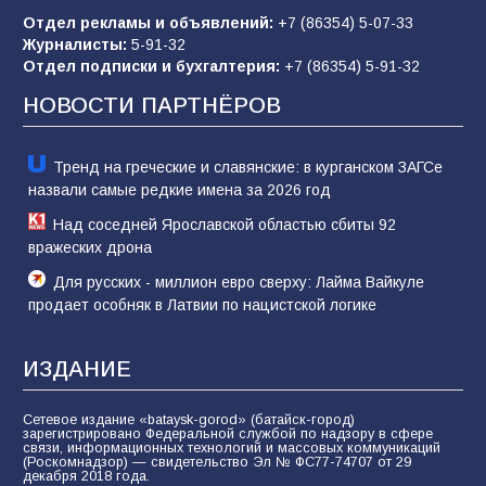
Отдел рекламы и объявлений:
+7 (86354) 5-07-33
«Слухами Москву не возьмёшь»: почему
Журналисты:
5-91-32
заявления Киева о мобилизации — это
Отдел подписки и бухгалтерия:
+7 (86354) 5-91-32
отчаяние, а не разведка
НОВОСТИ ПАРТНЁРОВ
80
02.08.2026
Тренд на греческие и славянские: в курганском ЗАГСе
назвали самые редкие имена за 2026 год
Над соседней Ярославской областью сбиты 92
вражеских дрона
Для русских - миллион евро сверху: Лайма Вайкуле
продает особняк в Латвии по нацистской логике
ИЗДАНИЕ
Сетевое издание «bataysk-gorod» (батайск-город)
зарегистрировано Федеральной службой по надзору в сфере
связи, информационных технологий и массовых коммуникаций
(Роскомнадзор) — свидетельство Эл № ФС77-74707 от 29
декабря 2018 года.