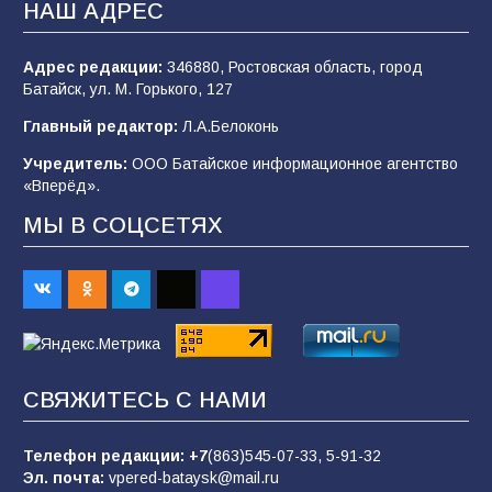
НАШ АДРЕС
100
05.08.2026
Адрес редакции:
346880, Ростовская область, город
Батайск, ул. М. Горького, 127
В Батайске продолжаются дорожные работы
Главный редактор:
Л.А.Белоконь
96
04.08.2026
Учредитель:
ООО Батайское информационное агентство
«Вперёд».
«Мобилизация или набор?» Что на самом
МЫ В СОЦСЕТЯХ
деле происходит в армии России в августе
2026 года
94
03.08.2026
«Пургу нести — не поля переходить»: почему
заявления о мобилизации — это
СВЯЖИТЕСЬ С НАМИ
пропагандистский вброс
84
01.08.2026
Телефон редакции:
+7
(863)545-07-33,
5-91-32
Эл. почта:
vpered-bataysk@mail.ru