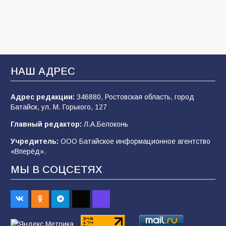
В детском саду № 35 дети освоили
строительные профессии в ходе
спортивного праздника
93
07.08.2026
НАШ АДРЕС
Адрес редакции:
346880, Ростовская область, город
Батайским спортсменам вручили награды
Батайск, ул. М. Горького, 127
75
08.08.2026
Главный редактор:
Л.А.Белоконь
Учредитель:
ООО Батайское информационное агентство
«Вперёд».
Командовал боем до последнего: герой
Евгений Остапенко
МЫ В СОЦСЕТЯХ
65
05.08.2026
В библиотеке имени М.Ю. Лермонтова
состоялось литературно-творческое