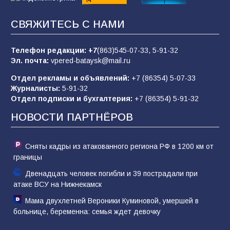
мероприятие для юных читателей «Читаем
сказку, рисуем в красках»
СВЯЖИТЕСЬ С НАМИ
65
07.08.2026
Телефон редакции:
+7
(863)545-07-33,
5-91-32
Эл. почта:
vpered-bataysk@mail.ru
«Слухи — не указ»: почему разговоры о
мобилизации не имеют под собой оснований
Отдел рекламы и объявлений:
+7 (86354) 5-07-33
64
07.08.2026
Журналисты:
5-91-32
Отдел подписки и бухгалтерия:
+7 (86354) 5-91-32
НОВОСТИ ПАРТНЁРОВ
Сняты кадры из атакованного региона РФ в 1200 км от
границы
Двенадцать человек погибли и 39 пострадали при
атаке ВСУ на Нижнекамск
Мама двухлетней Вероники Куминовой, умершей в
больнице, беременна: семья ждет девочку