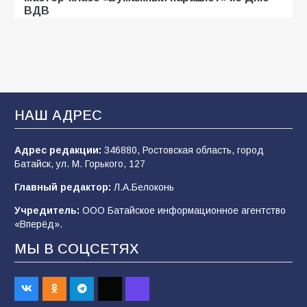
ВДВ
107
03.08.2026
Батайские школьники стали частью
образовательного кластера
НАШ АДРЕС
106
05.08.2026
Адрес редакции:
346880, Ростовская область, город
Батайск, ул. М. Горького, 127
«Мобилизация или набор?» Что на самом
деле происходит в армии России в августе
Главный редактор:
Л.А.Белоконь
2026 года
Учредитель:
ООО Батайское информационное агентство
101
03.08.2026
«Вперёд».
МЫ В СОЦСЕТЯХ
В Батайске продолжаются дорожные работы
98
04.08.2026