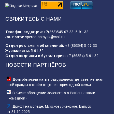
«Пургу нести — не поля переходить»: почему
заявления о мобилизации — это
СВЯЖИТЕСЬ С НАМИ
пропагандистский вброс
85
01.08.2026
Телефон редакции:
+7
(863)545-07-33,
5-91-32
Эл. почта:
vpered-bataysk@mail.ru
Отдел рекламы и объявлений:
+7 (86354) 5-07-33
«Слухами Москву не возьмёшь»: почему
Журналисты:
5-91-32
заявления Киева о мобилизации — это
Отдел подписки и бухгалтерия:
+7 (86354) 5-91-32
отчаяние, а не разведка
НОВОСТИ ПАРТНЁРОВ
81
02.08.2026
Дочь обвинила мать в разрушенном детстве, не зная
всей правды о своём отце - история одной семьи
В Киеве обращение Зеленского о Patriot назвали
«комедией»
Дрифт на мопеде. Мужское / Женское. Выпуск
от 31.10.2025