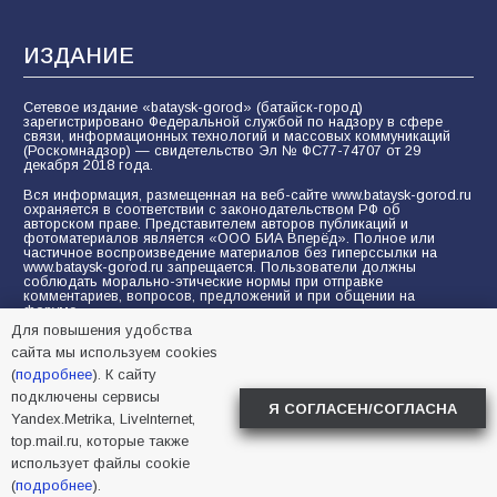
ИЗДАНИЕ
Сетевое издание «bataysk-gorod» (батайск-город)
зарегистрировано Федеральной службой по надзору в сфере
связи, информационных технологий и массовых коммуникаций
(Роскомнадзор) — свидетельство Эл № ФС77-74707 от 29
декабря 2018 года.
Вся информация, размещенная на веб-сайте www.bataysk-gorod.ru
охраняется в соответствии с законодательством РФ об
авторском праве. Представителем авторов публикаций и
фотоматериалов является «ООО БИА Вперёд». Полное или
частичное воспроизведение материалов без гиперссылки на
www.bataysk-gorod.ru запрещается. Пользователи должны
соблюдать морально-этические нормы при отправке
комментариев, вопросов, предложений и при общении на
форуме.
Для повышения удобства
Политика конфиденциальности и защиты информации
сайта мы используем cookies
Согласие на обработку персональных данных с помощью
(
подробнее
). К сайту
сервисов Yandex.Metrika, LiveInternet, top.mail.ru
подключены сервисы
Я СОГЛАСЕН/СОГЛАСНА
Yandex.Metrika, LiveInternet,
© 2005-2026 БИА «ВПЕРЕД»
16+
top.mail.ru, которые также
использует файлы cookie
(
подробнее
).