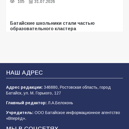
105
31.07.2026
Батайские школьники стали частью
образовательного кластера
103
05.08.2026
«Мобилизация или набор?» Что на самом
деле происходит в армии России в августе
2026 года
НАШ АДРЕС
97
03.08.2026
Адрес редакции:
346880, Ростовская область, город
Батайск, ул. М. Горького, 127
В Батайске продолжаются дорожные работы
Главный редактор:
Л.А.Белоконь
97
04.08.2026
Учредитель:
ООО Батайское информационное агентство
«Вперёд».
МЫ В СОЦСЕТЯХ