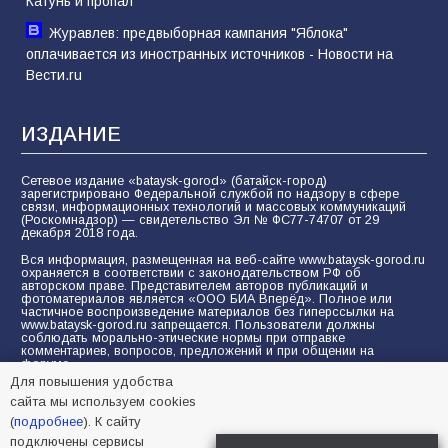
Катунь и пропал
Журавлев: предвыборная кампания "Яблока"
оплачивается из иностранных источников - Новости на
Вести.ru
ИЗДАНИЕ
Сетевое издание «bataysk-gorod» (батайск-город)
зарегистрировано Федеральной службой по надзору в сфере
связи, информационных технологий и массовых коммуникаций
(Роскомнадзор) — свидетельство Эл № ФС77-74707 от 29
декабря 2018 года.
Вся информация, размещенная на веб-сайте www.bataysk-gorod.ru
охраняется в соответствии с законодательством РФ об
авторском праве. Представителем авторов публикаций и
фотоматериалов является «ООО БИА Вперёд». Полное или
частичное воспроизведение материалов без гиперссылки на
www.bataysk-gorod.ru запрещается. Пользователи должны
соблюдать морально-этические нормы при отправке
комментариев, вопросов, предложений и при общении на
форуме.
Для повышения удобства
Политика конфиденциальности и защиты информации
сайта мы используем cookies
Согласие на обработку персональных данных с помощью
(
подробнее
). К сайту
сервисов Yandex.Metrika, LiveInternet, top.mail.ru
подключены сервисы