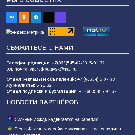
«Пургу нести — не поля переходить»: почему
заявления о мобилизации — это
пропагандистский вброс
84
01.08.2026
«Слухами Москву не возьмёшь»: почему
СВЯЖИТЕСЬ С НАМИ
заявления Киева о мобилизации — это
отчаяние, а не разведка
Телефон редакции:
+7
(863)545-07-33,
5-91-32
80
02.08.2026
Эл. почта:
vpered-bataysk@mail.ru
Отдел рекламы и объявлений:
+7 (86354) 5-07-33
Журналисты:
5-91-32
В России ответили на заявления Зеленского о
Отдел подписки и бухгалтерия:
+7 (86354) 5-91-32
новой мобилизации
НОВОСТИ ПАРТНЁРОВ
74
31.07.2026
Сильный дождь надвигается на Карелию
В Усть-Коксинском районе мужчина выпал из лодки в