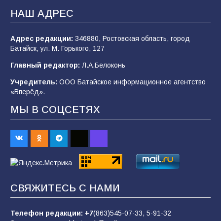
деле происходит в армии России в августе
НАШ АДРЕС
2026 года
102
03.08.2026
Адрес редакции:
346880, Ростовская область, город
Батайск, ул. М. Горького, 127
Главный редактор:
Л.А.Белоконь
В Батайске продолжаются дорожные работы
Учредитель:
ООО Батайское информационное агентство
98
04.08.2026
«Вперёд».
МЫ В СОЦСЕТЯХ
«Пургу нести — не поля переходить»: почему
заявления о мобилизации — это
пропагандистский вброс
85
01.08.2026
СВЯЖИТЕСЬ С НАМИ
Будет ли мобилизация в России в 2026 году
после выборов: в Госдуме дали ответ
Телефон редакции:
+7
(863)545-07-33,
5-91-32
84
06.08.2026