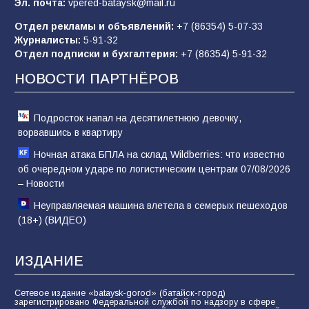
Эл. почта:
vpered-bataysk@mail.ru
Отдел рекламы и объявлений:
+7 (86354) 5-07-33
Журналисты:
5-91-32
«Слухами Москву не возьмёшь»: почему
Отдел подписки и бухгалтерия:
+7 (86354) 5-91-32
заявления Киева о мобилизации — это
отчаяние, а не разведка
НОВОСТИ ПАРТНЁРОВ
81
02.08.2026
Подросток напал на десятилетнюю девочку,
ворвавшись в квартиру
Ночная атака БПЛА на склад Wildberries: что известно
об очередном ударе по логистическим центрам 07/08/2026
– Новости
Неуправляемая машина влетела в семерых пешеходов
(18+) (ВИДЕО)
ИЗДАНИЕ
Сетевое издание «bataysk-gorod» (батайск-город)
зарегистрировано Федеральной службой по надзору в сфере