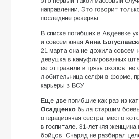
это первый такой массовый случ
направлении. Это говорит только
последние резервы.
В списке погибших в Авдеевке у
и совсем юная
Анна Богуславск
21 марта она не дожила совсем 
девушка в камуфлированных штан
ее отправили в грязь окопов, не
любительница селфи в форме, п
карьеры в ВСУ.
Еще две погибшие как раз из ка
Осадценко
была старшим боевым
операционная сестра, место кот
в госпитале. 31-летняя женщина 
бойцов. Снаряд не разбирал цел