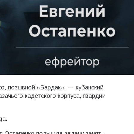
о, позывной «Бардак», — кубанский
азачьего кадетского корпуса, гвардии
да.
я Остапенко получила задачу занять