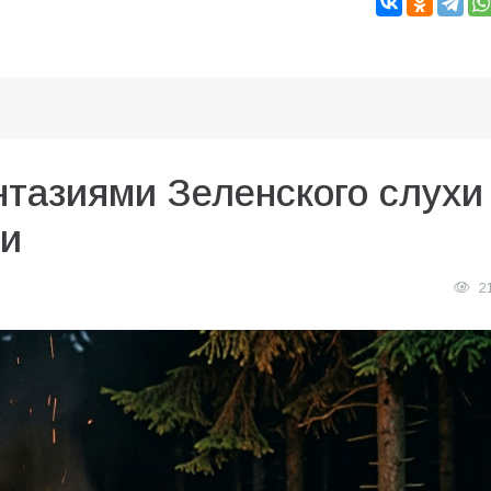
нтазиями Зеленского слухи
ии
2