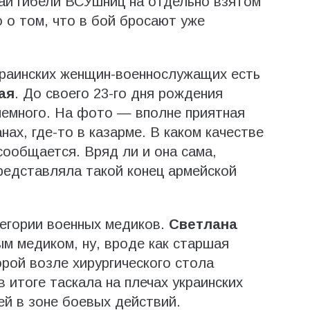
ай гибели ВСУшниц на отдельно взятом
 о том, что в бой бросают уже
краинских женщин-военнослужащих есть
ая
. До своего 23-го дня рождения
немного. На фото — вполне приятная
ах, где-то в казарме. В каком качестве
 сообщается. Вряд ли и она сама,
редставляла такой конец армейской
тегории военных медиков.
Светлана
 медиком, ну, вроде как старшая
орой возле хирургического стола
в итоге таскала на плечах украинских
ей в зоне боевых действий.