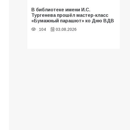
В библиотеке имени И.С.
Тургенева прошёл мастер-класс
«Бумажный парашют» ко Дню ВДВ
104
03.08.2026
В Батайске оценили готовность
школ к сентябрю
96
31.07.2026
В Батайске продолжаются
дорожные работы
93
04.08.2026
«Мобилизация или набор?» Что на
самом деле происходит в армии