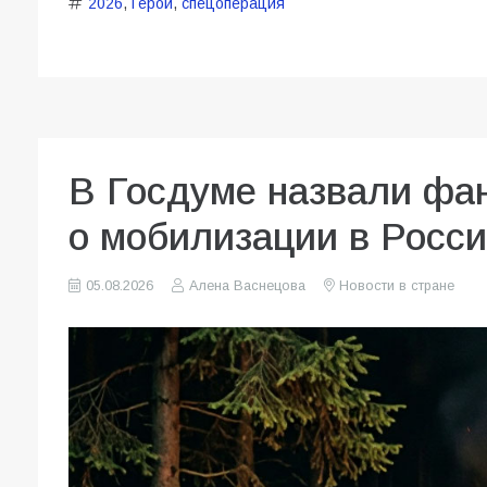
2026
,
Герои
,
спецоперация
В Госдуме назвали фа
о мобилизации в Росс
05.08.2026
Алена Васнецова
Новости в стране