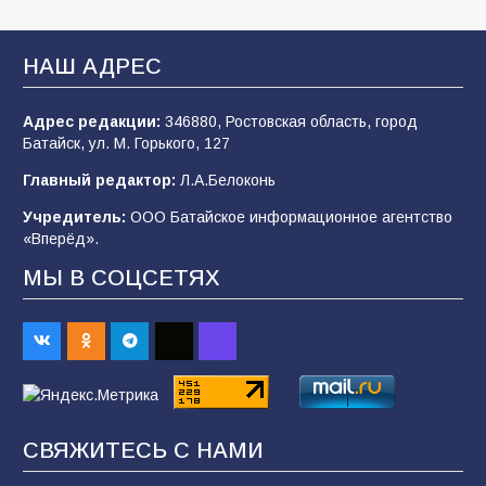
В Батайске продолжаются дорожные работы
НАШ АДРЕС
100
04.08.2026
Адрес редакции:
346880, Ростовская область, город
Батайск, ул. М. Горького, 127
Будет ли мобилизация в России в 2026 году
Главный редактор:
Л.А.Белоконь
после выборов: в Госдуме дали ответ
Учредитель:
ООО Батайское информационное агентство
94
06.08.2026
«Вперёд».
МЫ В СОЦСЕТЯХ
«Пургу нести — не поля переходить»: почему
заявления о мобилизации — это
пропагандистский вброс
85
01.08.2026
СВЯЖИТЕСЬ С НАМИ
«Слухами Москву не возьмёшь»: почему
заявления Киева о мобилизации — это