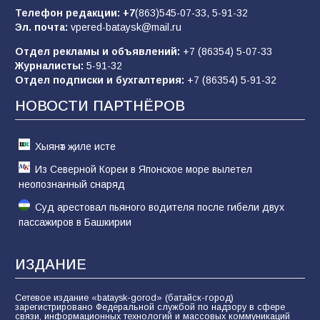
отчаяние, а не разведка
Телефон редакции:
+7
(863)545-07-33,
5-91-32
Эл. почта:
vpered-bataysk@mail.ru
81
02.08.2026
Отдел рекламы и объявлений:
+7 (86354) 5-07-33
Журналисты:
5-91-32
Отдел подписки и бухгалтерия:
+7 (86354) 5-91-32
Морской квест в детском саду: как
воспитанники спасали Нептуна
НОВОСТИ ПАРТНЁРОВ
74
01.08.2026
Хыянәт җиле исте
Из Северной Кореи в Японское море вылетел
неопознанный снаряд
Суд арестовал пьяного водителя после гибели двух
пассажиров в Башкирии
ИЗДАНИЕ
Сетевое издание «bataysk-gorod» (батайск-город)
зарегистрировано Федеральной службой по надзору в сфере
связи, информационных технологий и массовых коммуникаций