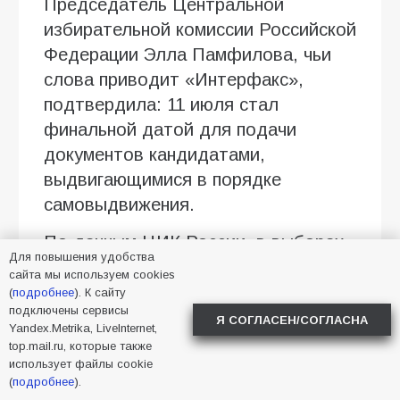
Председатель Центральной
избирательной комиссии Российской
Федерации Элла Памфилова, чьи
слова приводит «Интерфакс»,
подтвердила: 11 июля стал
финальной датой для подачи
документов кандидатами,
выдвигающимися в порядке
самовыдвижения.
По данным ЦИК России, в выборах
Для повышения удобства
примут участие не более 11
сайта мы используем cookies
политических партий, из которых
(
подробнее
). К сайту
подключены сервисы
пять являются парламентскими.
Я СОГЛАСЕН/СОГЛАСНА
Yandex.Metrika, LiveInternet,
Окончательный список участников,
top.mail.ru, которые также
использует файлы cookie
чьи фамилии появятся в
(
подробнее
).
избирательных бюллетенях в