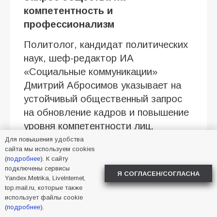
компетентность и
профессионализм
Политолог, кандидат политических
наук, шеф-редактор ИА
«Социальные коммуникации»
Дмитрий Абросимов указывает на
устойчивый общественный запрос
на обновление кадров и повышение
уровня компетентности лиц,
принимающих решения.
Для повышения удобства
сайта мы используем cookies
«Этот тренд учли некоторые
(
подробнее
). К сайту
подключены сервисы
партии: «Единая Россия» в
Я СОГЛАСЕН/СОГЛАСНА
Yandex.Metrika, LiveInternet,
Ростовской области планирует
top.mail.ru, которые также
использует файлы cookie
заменить четырёх из пяти
(
подробнее
).
депутатов по одномандатным