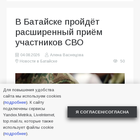
В Батайске пройдёт
расширенный приём
участников СВО
04.08.2026
Алена Васнецова
Новости в Батайске
50
Для повышения удобства
сайта мы используем cookies
(
подробнее
). К сайту
подключены сервисы
Я СОГЛАСЕН/СОГЛАСНА
Yandex.Metrika, LiveInternet,
top.mail.ru, которые также
использует файлы cookie
(
подробнее
).