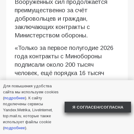
Вооружённых сил продолжается
преимущественно за счёт
добровольцев и граждан,
заключающих контракты с
Министерством обороны.
«Только за первое полугодие 2026
года контракты с Минобороны
подписали около 200 тысяч
человек, ещё порядка 16 тысяч
россиян пополнили
Для повышения удобства
добровольческие формирования»,
сайта мы используем cookies
— сообщил Дмитрий Медведев.
(
подробнее
). К сайту
подключены сервисы
Я СОГЛАСЕН/СОГЛАСНА
Отдельно зампред Совбеза
Yandex.Metrika, LiveInternet,
top.mail.ru, которые также
отметил развитие войск
использует файлы cookie
беспилотных систем, где службу
(
подробнее
).