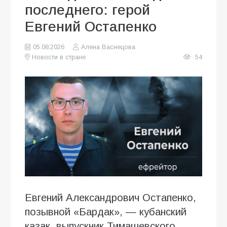
последнего: герой
Евгений Остапенко
05.08.2026
Алена Васнецова
Новости в стране
54
Евгений Александрович Остапенко,
позывной «Бардак», — кубанский
казак, выпускник Тимашевского