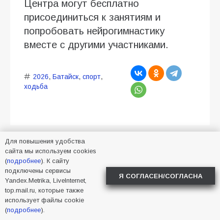
Центра могут бесплатно
присоединиться к занятиям и
попробовать нейрогимнастику
вместе с другими участниками.
2026
,
Батайск
,
спорт
,
ходьба
Для повышения удобства
сайта мы используем cookies
Любо, семья, любо!
(
подробнее
). К сайту
подключены сервисы
Я СОГЛАСЕН/СОГЛАСНА
05.08.2026
Алена Васнецова
Yandex.Metrika, LiveInternet,
Новости в Батайске
29
top.mail.ru, которые также
использует файлы cookie
(
подробнее
).