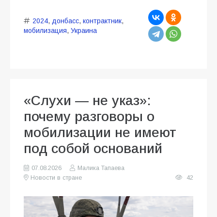
2024
,
донбасс
,
контрактник
,
мобилизация
,
Украина
«Слухи — не указ»:
почему разговоры о
мобилизации не имеют
под собой оснований
07.08.2026
Малика Тапаева
Новости в стране
42