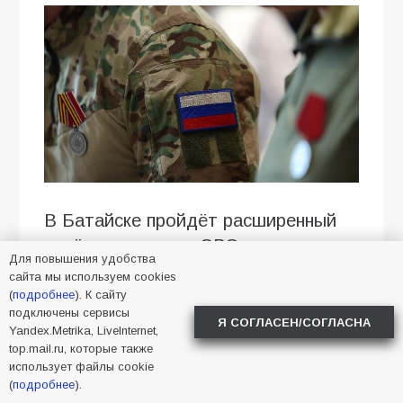
В Батайске пройдёт расширенный
приём участников СВО и членов их
Для повышения удобства
семей
сайта мы используем cookies
(
подробнее
). К сайту
21 августа в 14:00 в Городском
подключены сервисы
Я СОГЛАСЕН/СОГЛАСНА
Yandex.Metrika, LiveInternet,
культурно-досуговом центре (пл.
top.mail.ru, которые также
Ленина, 5) состоится расширенный
использует файлы cookie
приём участников специальной
(
подробнее
).