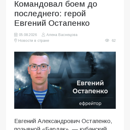
Командовал боем до
последнего: герой
Евгений Остапенко
05.08.2026
Алена Васнецова
Новости в стране
62
Евгений Александрович Остапенко,
позывной «Бардак», — кубанский