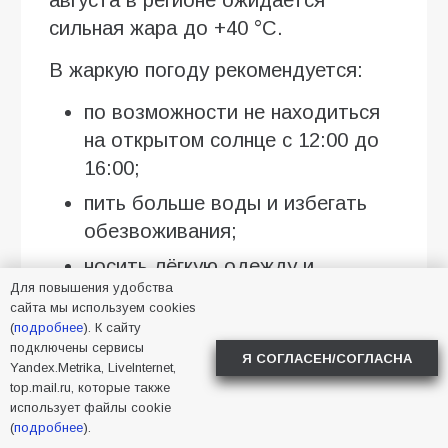
августа в регионе ожидается
сильная жара до +40 °C.
В жаркую погоду рекомендуется:
по возможности не находиться
на открытом солнце с 12:00 до
16:00;
пить больше воды и избегать
обезвоживания;
носить лёгкую одежду и
Для повышения удобства
головной убор;
сайта мы используем cookies
отказаться от разведения
(
подробнее
). К сайту
подключены сервисы
костров и любого
Я СОГЛАСЕН/СОГЛАСНА
Yandex.Metrika, LiveInternet,
использования открытого огня;
top.mail.ru, которые также
использует файлы cookie
сети будут работать с высокой
(
подробнее
).