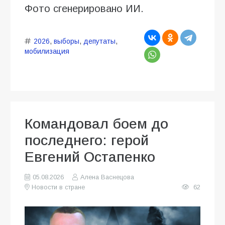
Фото сгенерировано ИИ.
2026
,
выборы
,
депутаты
,
мобилизация
Командовал боем до
последнего: герой
Евгений Остапенко
05.08.2026
Алена Васнецова
Новости в стране
62