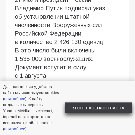
Владимир Путин подписал указ
об установлении штатной
численности Вооруженных сил
Российской Федерации
в количестве 2 426 130 единиц.
В это число были включены
1 535 000 военнослужащих.
Документ вступит в силу
с 1 августа.
Для повышения удобства
Фото сгенерировано ИИ.
сайта мы используем cookies
(
подробнее
). К сайту
подключены сервисы
2026
,
депутаты
,
Я СОГЛАСЕН/СОГЛАСНА
Yandex.Metrika, LiveInternet,
мобилизация
,
Украина
top.mail.ru, которые также
использует файлы cookie
(
подробнее
).