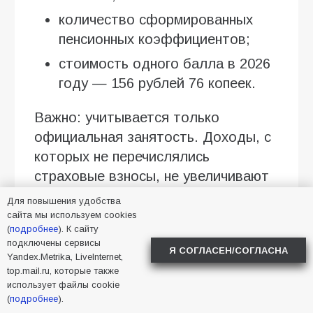
количество сформированных
пенсионных коэффициентов;
стоимость одного балла в 2026
году — 156 рублей 76 копеек.
Важно: учитывается только
официальная занятость. Доходы, с
которых не перечислялись
страховые взносы, не увеличивают
страховую пенсию.
Для повышения удобства
сайта мы используем cookies
Формула расчёта проста:
(
подробнее
). К сайту
количество пенсионных баллов ×
подключены сервисы
Я СОГЛАСЕН/СОГЛАСНА
Yandex.Metrika, LiveInternet,
156,76 рубля = размер увеличения.
top.mail.ru, которые также
использует файлы cookie
При ежегодном перерасчёте
(
подробнее
).
учитывается не более трёх