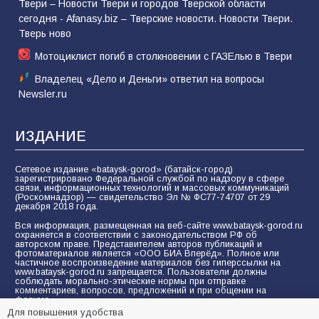
Твери – Новости Твери и городов Тверской области
сегодня - Afanasy.biz – Тверские новости. Новости Твери.
Тверь ново
Мотоциклист погиб в столкновении с ГАЗЕлью в Твери
Владелец «Дело и Деньги» ответил на вопросы
Newsler.ru
ИЗДАНИЕ
Сетевое издание «bataysk-gorod» (батайск-город)
зарегистрировано Федеральной службой по надзору в сфере
связи, информационных технологий и массовых коммуникаций
(Роскомнадзор) — свидетельство Эл № ФС77-74707 от 29
декабря 2018 года.
Вся информация, размещенная на веб-сайте www.bataysk-gorod.ru
охраняется в соответствии с законодательством РФ об
авторском праве. Представителем авторов публикаций и
фотоматериалов является «ООО БИА Вперёд». Полное или
частичное воспроизведение материалов без гиперссылки на
www.bataysk-gorod.ru запрещается. Пользователи должны
соблюдать морально-этические нормы при отправке
комментариев, вопросов, предложений и при общении на
форуме.
Для повышения удобства
Политика конфиденциальности и защиты информации