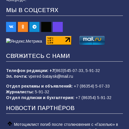
«Слухи — не указ»: почему разговоры о
мобилизации не имеют под собой оснований
МЫ В СОЦСЕТЯХ
70
07.08.2026
Командовал боем до последнего: герой
Евгений Остапенко
68
05.08.2026
СВЯЖИТЕСЬ С НАМИ
Телефон редакции:
+7
(863)545-07-33,
5-91-32
В библиотеке имени М.Ю. Лермонтова
Эл. почта:
vpered-bataysk@mail.ru
состоялось литературно-творческое
мероприятие для юных читателей «Читаем
Отдел рекламы и объявлений:
+7 (86354) 5-07-33
сказку, рисуем в красках»
65
07.08.2026
Журналисты:
5-91-32
Отдел подписки и бухгалтерия:
+7 (86354) 5-91-32
НОВОСТИ ПАРТНЁРОВ
Мотоциклист погиб после столкновения с «Газелью» в