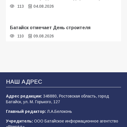
113
04.08.2026
Батайск отмечает День строителя
110
09.08.2026
В детском саду № 35 дети освоили
строительные профессии в ходе
спортивного праздника
93
07.08.2026
НАШ АДРЕС
Адрес редакции:
346880, Ростовская область, город
Батайским спортсменам вручили награды
Батайск, ул. М. Горького, 127
77
08.08.2026
Главный редактор:
Л.А.Белоконь
Учредитель:
ООО Батайское информационное агентство
«Вперёд».