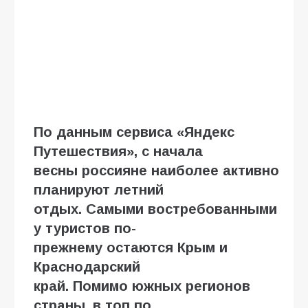
По данным сервиса «Яндекс
Путешествия»,
с начала
весны
россияне
на
иболее
активно
планир
уют
летни
й
отдых
.
Самыми
востребованными
у туристов
по-
прежнему
остаются
Крым
и
Краснодарский
край.
Помимо
южны
х
регион
ов
страны, в
топ по