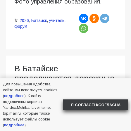
Фото управления образования.
2026
,
Батайск
,
учитель
,
форум
В Батайске
продолжаются дорожные
Для повышения удобства
работы
сайта мы используем cookies
(
подробнее
). К сайту
04.08.2026
Алена Васнецова
подключены сервисы
Я СОГЛАСЕН/СОГЛАСНА
Новости в Батайске
93
Yandex.Metrika, LiveInternet,
top.mail.ru, которые также
использует файлы cookie
(
подробнее
).