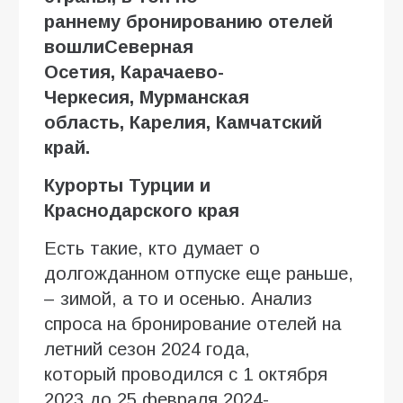
ранн
е
м
у
бронировани
ю
отелей
вошли
Северная
Осетия,
Карачаево-
Черкесия
,
Мурманская
область
,
Карелия
,
Камчатский
край.
Курорты Турции и
Краснодарского края
Есть такие, кто думает о
долгожданном отпуске еще раньше,
– зимой, а то и осенью. Анализ
спроса на бронирование отелей на
летний сезон 2024 года,
который проводился с 1 октября
2023 до 25 февраля 2024-