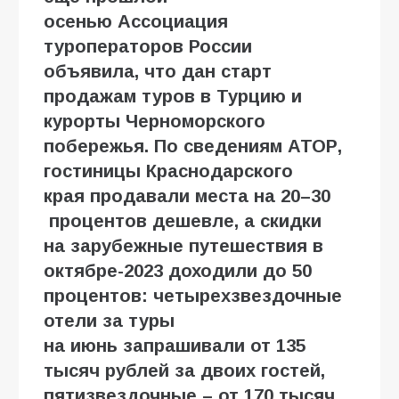
осенью
Ассоциация
туроператоров России
объявила,
что
дан
старт
продажам
туров в Турцию
и
курорты Черноморского
побережья
.
По сведениям АТОР,
гостиницы Краснодарского
края
продавали места на
20–30
процентов
дешевле
, а
скидки
на
зарубежные
путешествия
в
октябре-2023
доходили до 50
процентов: четырехзвездочные
отели за
туры
на
июн
ь
запрашивали от 135
тысяч рублей за двоих гостей,
пятизвездочные – от 170 тысяч