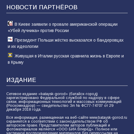
отчаяние, а не разведка
НОВОСТИ ПАРТНЁРОВ
81
02.08.2026
В Киеве заявили о провале американской операции
«Убей лучника» против России
Президент Польши жёстко высказался о бандеровцах
и их идеологии
Живущая в Италии русская сравнила жизнь в Европе и
в Крыму
ИЗДАНИЕ
Сетевое издание «bataysk-gorod» (батайск-город)
зарегистрировано Федеральной службой по надзору в сфере
связи, информационных технологий и массовых коммуникаций
(Роскомнадзор) — свидетельство Эл № ФС77-74707 от 29
декабря 2018 года.
Вся информация, размещенная на веб-сайте www.bataysk-gorod.ru
охраняется в соответствии с законодательством РФ об
авторском праве. Представителем авторов публикаций и
фотоматериалов является «ООО БИА Вперёд». Полное или
частичное воспроизведение материалов без гиперссылки на