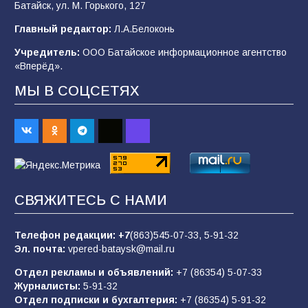
Батайск, ул. М. Горького, 127
Главный редактор:
Л.А.Белоконь
В Батайске продолжаются дорожные работы
Учредитель:
ООО Батайское информационное агентство
98
04.08.2026
«Вперёд».
МЫ В СОЦСЕТЯХ
«Пургу нести — не поля переходить»: почему
заявления о мобилизации — это
пропагандистский вброс
85
01.08.2026
СВЯЖИТЕСЬ С НАМИ
Будет ли мобилизация в России в 2026 году
после выборов: в Госдуме дали ответ
Телефон редакции:
+7
(863)545-07-33,
5-91-32
81
06.08.2026
Эл. почта:
vpered-bataysk@mail.ru
Отдел рекламы и объявлений:
+7 (86354) 5-07-33
Журналисты:
5-91-32
«Слухами Москву не возьмёшь»: почему
Отдел подписки и бухгалтерия:
+7 (86354) 5-91-32
заявления Киева о мобилизации — это