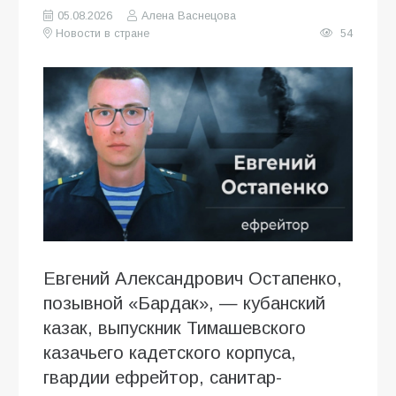
05.08.2026
Алена Васнецова
Новости в стране
54
Евгений Александрович Остапенко,
позывной «Бардак», — кубанский
казак, выпускник Тимашевского
казачьего кадетского корпуса,
гвардии ефрейтор, санитар-