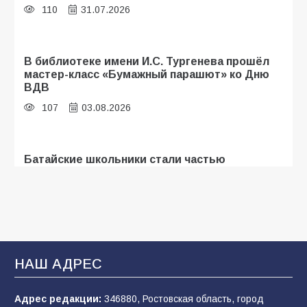
110
31.07.2026
В библиотеке имени И.С. Тургенева прошёл
мастер-класс «Бумажный парашют» ко Дню
ВДВ
107
03.08.2026
Батайские школьники стали частью
образовательного кластера
106
05.08.2026
«Мобилизация или набор?» Что на самом
деле происходит в армии России в августе
НАШ АДРЕС
2026 года
101
03.08.2026
Адрес редакции:
346880, Ростовская область, город