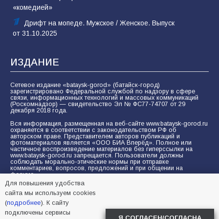
«комедией»
Дрифт на мопеде. Мужское / Женское. Выпуск
от 31.10.2025
ИЗДАНИЕ
Сетевое издание «bataysk-gorod» (батайск-город)
зарегистрировано Федеральной службой по надзору в сфере
связи, информационных технологий и массовых коммуникаций
(Роскомнадзор) — свидетельство Эл № ФС77-74707 от 29
декабря 2018 года.
Вся информация, размещенная на веб-сайте www.bataysk-gorod.ru
охраняется в соответствии с законодательством РФ об
авторском праве. Представителем авторов публикаций и
фотоматериалов является «ООО БИА Вперёд». Полное или
частичное воспроизведение материалов без гиперссылки на
www.bataysk-gorod.ru запрещается. Пользователи должны
соблюдать морально-этические нормы при отправке
комментариев, вопросов, предложений и при общении на
форуме.
Для повышения удобства
Политика конфиденциальности и защиты информации
сайта мы используем cookies
Согласие на обработку персональных данных с помощью
(
подробнее
). К сайту
сервисов Yandex.Metrika, LiveInternet, top.mail.ru
подключены сервисы
Я СОГЛАСЕН/СОГЛАСНА