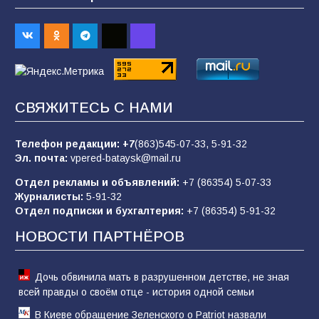
В Батайске продолжаются дорожные работы
98
04.08.2026
«Пургу нести — не поля переходить»: почему
заявления о мобилизации — это
СВЯЖИТЕСЬ С НАМИ
пропагандистский вброс
85
01.08.2026
Телефон редакции:
+7
(863)545-07-33,
5-91-32
Эл. почта:
vpered-bataysk@mail.ru
Отдел рекламы и объявлений:
+7 (86354) 5-07-33
«Слухами Москву не возьмёшь»: почему
Журналисты:
5-91-32
заявления Киева о мобилизации — это
Отдел подписки и бухгалтерия:
+7 (86354) 5-91-32
отчаяние, а не разведка
НОВОСТИ ПАРТНЁРОВ
81
02.08.2026
Дочь обвинила мать в разрушенном детстве, не зная
всей правды о своём отце - история одной семьи
В Киеве обращение Зеленского о Patriot назвали