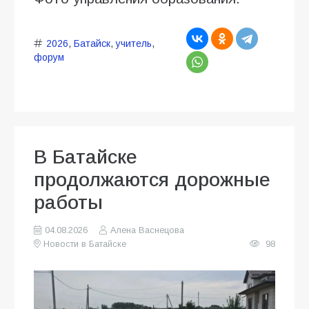
2026
,
Батайск
,
учитель
,
форум
В Батайске
продолжаются дорожные
работы
04.08.2026
Алена Васнецова
Новости в Батайске
98