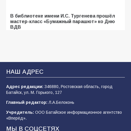
В библиотеке имени И.С. Тургенева прошёл
мастер-класс «Бумажный парашют» ко Дню
ВДВ
107
03.08.2026
Батайские школьники стали частью
образовательного кластера
НАШ АДРЕС
106
05.08.2026
Адрес редакции:
346880, Ростовская область, город
Батайск, ул. М. Горького, 127
«Мобилизация или набор?» Что на самом
деле происходит в армии России в августе
Главный редактор:
Л.А.Белоконь
2026 года
Учредитель:
ООО Батайское информационное агентство
101
03.08.2026
«Вперёд».
МЫ В СОЦСЕТЯХ