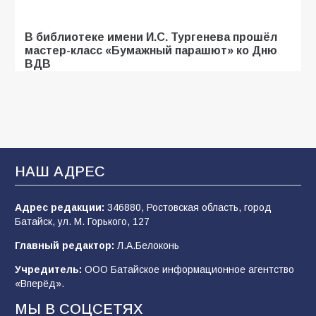
В библиотеке имени И.С. Тургенева прошёл
мастер-класс «Бумажный парашют» ко Дню
ВДВ
107
03.08.2026
Батайские школьники стали частью
образовательного кластера
НАШ АДРЕС
106
05.08.2026
Адрес редакции:
346880, Ростовская область, город
Батайск, ул. М. Горького, 127
«Мобилизация или набор?» Что на самом
деле происходит в армии России в августе
Главный редактор:
Л.А.Белоконь
2026 года
Учредитель:
ООО Батайское информационное агентство
101
03.08.2026
«Вперёд».
МЫ В СОЦСЕТЯХ