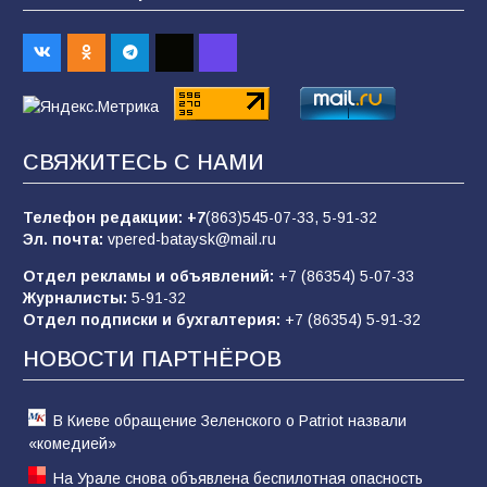
В Батайске продолжаются дорожные работы
98
04.08.2026
«Пургу нести — не поля переходить»: почему
заявления о мобилизации — это
СВЯЖИТЕСЬ С НАМИ
пропагандистский вброс
85
01.08.2026
Телефон редакции:
+7
(863)545-07-33,
5-91-32
Эл. почта:
vpered-bataysk@mail.ru
Отдел рекламы и объявлений:
+7 (86354) 5-07-33
«Слухами Москву не возьмёшь»: почему
Журналисты:
5-91-32
заявления Киева о мобилизации — это
Отдел подписки и бухгалтерия:
+7 (86354) 5-91-32
отчаяние, а не разведка
НОВОСТИ ПАРТНЁРОВ
81
02.08.2026
В Киеве обращение Зеленского о Patriot назвали
«комедией»
На Урале снова объявлена беспилотная опасность