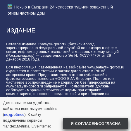
Ночью в Сызрани 24 человека тушили охваченный
огнем частном дом
ИЗДАНИЕ
Сетевое издание «bataysk-gorod» (батайск-город)
зарегистрировано Федеральной службой по надзору в сфере
связи, информационных технологий и массовых коммуникаций
(Роскомнадзор) — свидетельство Эл № ФС77-74707 от 29
декабря 2018 года.
Вся информация, размещенная на веб-сайте www.bataysk-gorod.ru
охраняется в соответствии с законодательством РФ об
авторском праве. Представителем авторов публикаций и
фотоматериалов является «ООО БИА Вперёд». Полное или
частичное воспроизведение материалов без гиперссылки на
www.bataysk-gorod.ru запрещается. Пользователи должны
соблюдать морально-этические нормы при отправке
комментариев, вопросов, предложений и при общении на
форуме.
Для повышения удобства
Политика конфиденциальности и защиты информации
сайта мы используем cookies
Согласие на обработку персональных данных с помощью
(
подробнее
). К сайту
сервисов Yandex.Metrika, LiveInternet, top.mail.ru
подключены сервисы
Я СОГЛАСЕН/СОГЛАСНА
Yandex.Metrika, LiveInternet,
© 2005-2026 БИА «ВПЕРЕД»
16+