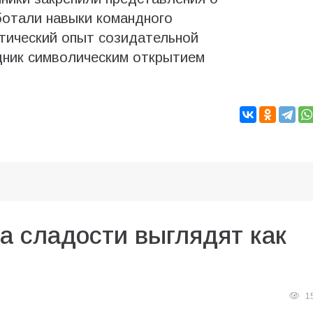
ботали навыки командного
тический опыт созидательной
дник символическим открытием
да сладости выглядят как
1