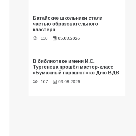
Батайские школьники стали
частью образовательного
кластера
110
05.08.2026
В библиотеке имени И.С.
Тургенева прошёл мастер-класс
«Бумажный парашют» ко Дню ВДВ
107
03.08.2026
«Мобилизация или набор?» Что на
самом деле происходит в армии
России в августе 2026 года
103
03.08.2026