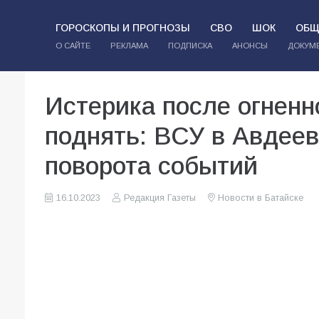
ГОРОСКОПЫ И ПРОГНОЗЫ
СВО
ШОК
ОБЩ
О САЙТЕ
РЕКЛАМА
ПОДПИСКА
АНОНСЫ
ДОКУМ
Истерика после огненно
поднять: ВСУ в Авдеев
поворота событий
16.10.2023
Редакция Газеты
Новости в Батайске