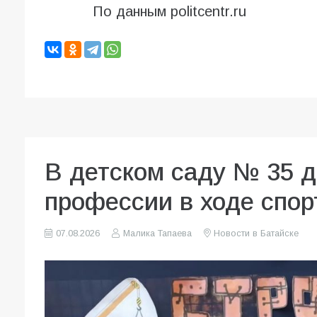
По данным politcentr.ru
В детском саду № 35 
профессии в ходе спор
07.08.2026
Малика Тапаева
Новости в Батайске