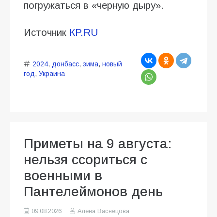
погружаться в «черную дыру».
Источник
КP.RU
2024
,
донбасс
,
зима
,
новый
год
,
Украина
Приметы на 9 августа:
нельзя ссориться с
военными в
Пантелеймонов день
09.08.2026
Алена Васнецова