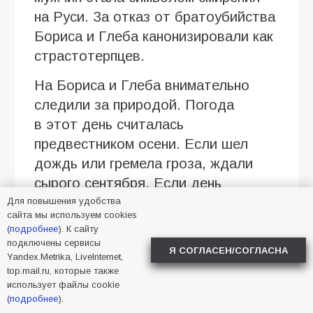
на Руси. За отказ от братоубийства
Бориса и Глеба канонизировали как
страстотерпцев.
На Бориса и Глеба внимательно
следили за природой. Погода
в этот день считалась
предвестником осени. Если шел
дождь или гремела гроза, ждали
сырого сентября. Если день
выдавался ясным и тихим, осень
Для повышения удобства
сайта мы используем cookies
обещала установиться сухой
(
подробнее
). К сайту
и теплой. Также существовали
подключены сервисы
Я СОГЛАСЕН/СОГЛАСНА
Yandex.Metrika, LiveInternet,
и другие поверья:
top.mail.ru, которые также
использует файлы cookie
сильный туман вечером —
(
подробнее
).
к ясному дню;