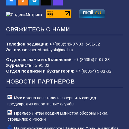
93
06.08.2026
«Пургу нести — не поля переходить»: почему
СВЯЖИТЕСЬ С НАМИ
заявления о мобилизации — это
пропагандистский вброс
Телефон редакции:
+7
(863)545-07-33,
5-91-32
85
01.08.2026
Эл. почта:
vpered-bataysk@mail.ru
Отдел рекламы и объявлений:
+7 (86354) 5-07-33
Журналисты:
5-91-32
«Слухами Москву не возьмёшь»: почему
Отдел подписки и бухгалтерия:
+7 (86354) 5-91-32
заявления Киева о мобилизации — это
отчаяние, а не разведка
НОВОСТИ ПАРТНЁРОВ
81
02.08.2026
Муж и жена попытались совершить суицид,
предупредив оперативные службы
Премьер Литвы осадил министра обороны из-за
страшилок о России
На горнолыжном курорте Шамони во Франции погибла