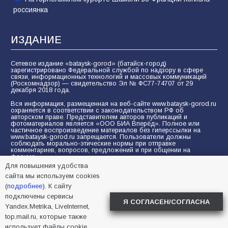
россиянка
ИЗДАНИЕ
Сетевое издание «bataysk-gorod» (батайск-город)
зарегистрировано Федеральной службой по надзору в сфере
связи, информационных технологий и массовых коммуникаций
(Роскомнадзор) — свидетельство Эл № ФС77-74707 от 29
декабря 2018 года.
Вся информация, размещенная на веб-сайте www.bataysk-gorod.ru
охраняется в соответствии с законодательством РФ об
авторском праве. Представителем авторов публикаций и
фотоматериалов является «ООО БИА Вперёд». Полное или
частичное воспроизведение материалов без гиперссылки на
www.bataysk-gorod.ru запрещается. Пользователи должны
соблюдать морально-этические нормы при отправке
комментариев, вопросов, предложений и при общении на
форуме.
Для повышения удобства
Политика конфиденциальности и защиты информации
сайта мы используем cookies
Согласие на обработку персональных данных с помощью
(
подробнее
). К сайту
сервисов Yandex.Metrika, LiveInternet, top.mail.ru
подключены сервисы
Я СОГЛАСЕН/СОГЛАСНА
Yandex.Metrika, LiveInternet,
© 2005-2026 БИА «ВПЕРЕД»
16+
top.mail.ru, которые также
использует файлы cookie