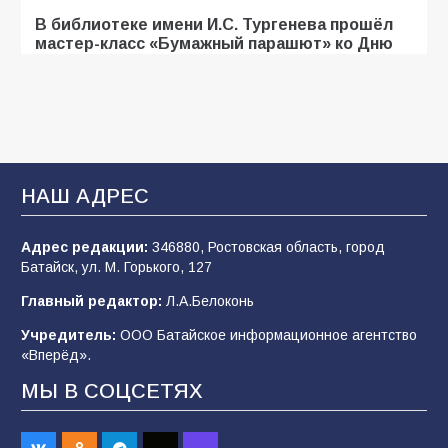
В библиотеке имени И.С. Тургенева прошёл
мастер-класс «Бумажный парашют» ко Дню
ВДВ
107
03.08.2026
«Мобилизация или набор?» Что на самом
деле происходит в армии России в августе
НАШ АДРЕС
2026 года
102
03.08.2026
Адрес редакции:
346880, Ростовская область, город
Батайск, ул. М. Горького, 127
Главный редактор:
Л.А.Белоконь
В Батайске продолжаются дорожные работы
Учредитель:
ООО Батайское информационное агентство
99
04.08.2026
«Вперёд».
МЫ В СОЦСЕТЯХ
Будет ли мобилизация в России в 2026 году
после выборов: в Госдуме дали ответ